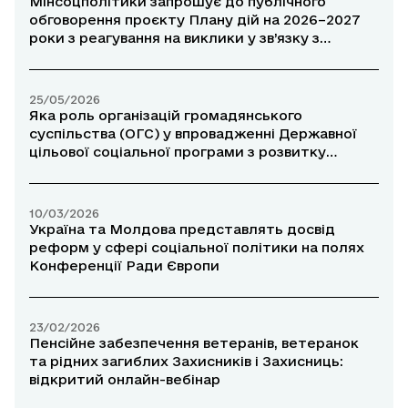
Мінсоцполітики запрошує до публічного
обговорення проєкту Плану дій на 2026–2027
роки з реагування на виклики у зв’язку з
можливим завершенням тимчасового захисту
для громадян України в ЄС
25/05/2026
Яка роль організацій громадянського
суспільства (ОГС) у впровадженні Державної
цільової соціальної програми з розвитку
волонтерської діяльності до 2030 року?
10/03/2026
Україна та Молдова представлять досвід
реформ у сфері соціальної політики на полях
Конференції Ради Європи
23/02/2026
Пенсійне забезпечення ветеранів, ветеранок
та рідних загиблих Захисників і Захисниць:
відкритий онлайн-вебінар