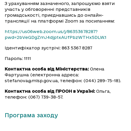
З урахуванням зазначеного, запрошуємо взяти
участь у обговоренні представників
громадськості, приєднавшись до онлайн-
трансляції на платформі Zoom за посиланням:
https://us06web.zoom.us/j/86353678287?
pwd=2bVeGDgZmJ4djp1xAUfPbzWTHx5DLW.1
Ідентифікатор зустрічі: 863 5367 8287
Пароль: 1111
Контактна особа від Міністерства:
Олена
Фартушна (електронна адреса:
stefanova@mlsp.gov.ua, телефон: (044) 289-75-18).
Контактна особа від ПРООН в Україні:
Ольга,
телефон: (067) 739-38-57.
Програма заходу