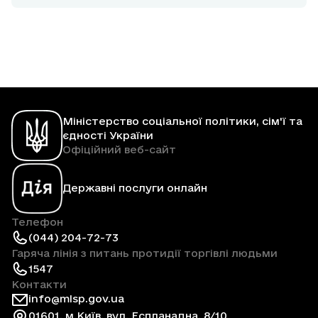
Міністерство соціальної політики, сім'ї та
єдності України
Офіційний веб-сайт
Державні послуги онлайн
Телефон
(044) 204-72-73
Гаряча лінія з питань протидії торгівлі людьми
1547
Контакти
info@mlsp.gov.ua
01601, м.Київ, вул. Еспланадна, 8/10