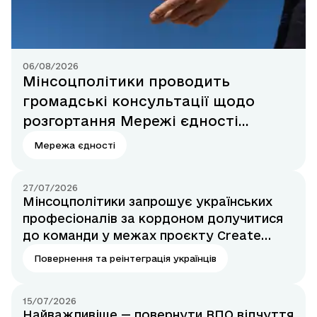
06/08/2026
Мінсоцполітики проводить
громадські консультації щодо
розгортання Мережі єдності
українців
Мережа єдності
27/07/2026
Мінсоцполітики запрошує українських
професіоналів за кордоном долучитися
до команди у межах проєкту Create
Ukraine
Повернення та реінтеграція українців
15/07/2026
Найважливіше — повернути ВПО відчуття