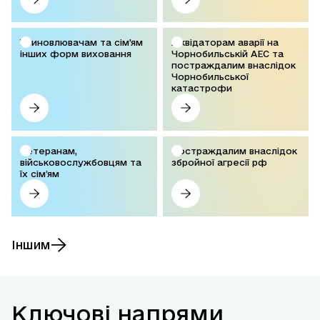
Усиновлювачам та сім’ям
Ліквідаторам аварії на
інших форм виховання
Чорнобильській АЕС та
постраждалим внаслідок
Чорнобильської
катастрофи
Ветеранам,
Постраждалим внаслідок
військовослужбовцям та
збройної агресії рф
їх сімʼям
Іншим
Ключові напрями