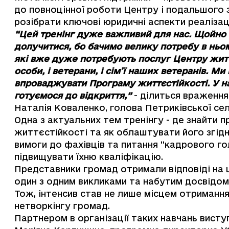
до повноцінної роботи Центру і подальшого з
розібрати ключові юридичні аспекти реалізац
“Цей тренінг дуже важливий для нас. Щойно 
долучитися, бо бачимо велику потребу в ньому
які вже дуже потребують послуг Центру життє
особи, і ветерани, і сім’ї наших ветеранів. М
впроваджувати Програму життєстійкості. У н
готуємося до відкриття,”
- ділиться враження
Наталія Коваленко, голова Петриківської се
Одна з актуальних тем тренінгу - де знайти 
життєстійкості та як облаштувати його згідно
вимоги до фахівців та питання “кадрового гол
підвищувати їхню кваліфікацію.
Представники громад отримали відповіді на ці
один з одним викликами та набутим досвідом 
Тож, інтенсив став не лише місцем отримання
нетворкінгу громад.
Партнером в організації таких навчань висту