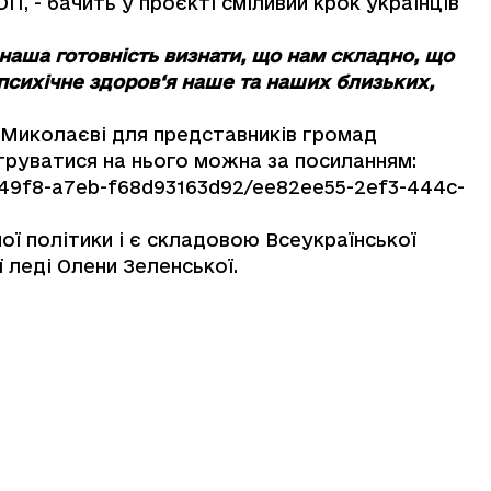
, - бачить у проєкті сміливий крок українців
наша готовність визнати, що нам складно, що
психічне здоров‘я наше та наших близьких,
у Миколаєві для представників громад
труватися на нього можна за посиланням:
2-49f8-a7eb-f68d93163d92/ee82ee55-2ef3-444c-
ї політики і є складовою Всеукраїнської
леді Олени Зеленської.