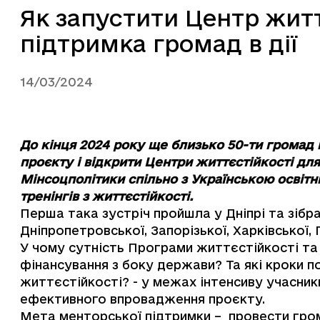
Як запустити Центр житт
підтримка громад в дії
14/03/2024
До кінця 2024 року ще близько 50-ти грома
проєкту і відкрити Центри життєстійкості дл
Мінсоцполітики спільно з Українською осві
тренінгів з життєстійкості.
Перша така зустріч пройшла у Дніпрі та зібр
Дніпропетровської, Запорізької, Харківської,
У чому сутність Програми життєстійкості та 
фінансування з боку держави? Та які кроки п
життєстійкості? - у межах інтенсиву учасни
ефективного впровадження проєкту.
Мета менторської підтримки – провести гром