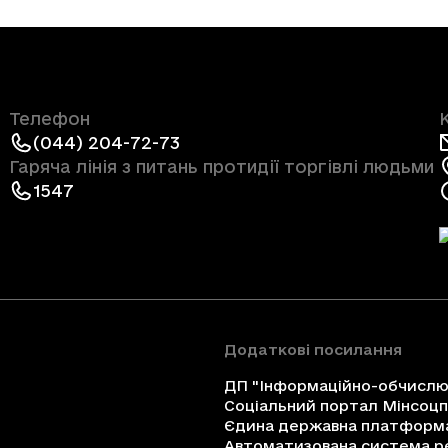
Телефон
(044) 204-72-73
Гаряча лінія з питань протидії торгівлі людьми
1547
Додаткові посилання
ДП "Інформаційно-обчислюв
Соціальний портал Мінсоц
Єдина державна платформа 
Автоматизована система ре