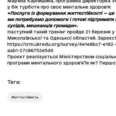
Мар’яна Карпишина, програмна директорка УОП
у бік турботи про своє ментальне здоров’я:
«Послуга із формування життєстійкості — це 
ми потребуємо допомоги і готові підтримати 
сусідів, мешканців громади».
Наступний такий тренінг пройде 21 березня 
Миколаївської та Одеської областей. Зареєс
https://crm.ukredu.org/survey/4e1e8bc7-e18
aab1-27c86752e5d4
Проєкт реалізується Міністерством соціально
програми ментального здоров'я
Ти як?
Першої 
Теги
:
Життєстійкість