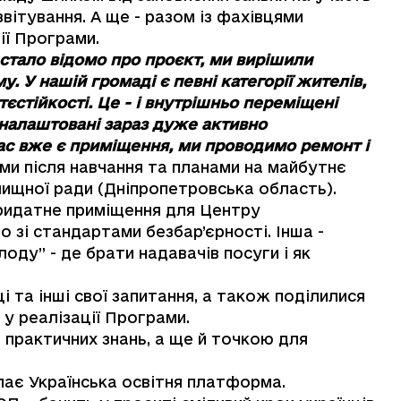
вітування. А ще - разом із фахівцями
ії Програми.
стало відомо про проєкт, ми вирішили
. У нашій громаді є певні категорії жителів,
стійкості. Це - і внутрішньо переміщені
и налаштовані зараз дуже активно
ас вже є приміщення, ми проводимо ремонт і
ми після навчання та планами на майбутнє
лищної ради (Дніпропетровська область).
придатне приміщення для Центру
 зі стандартами безбар’єрності. Інша -
оду” - де брати надавачів посуги і як
 та інші свої запитання, а також поділилися
у реалізації Програми.
 практичних знань, а ще й точкою для
пає Українська освітня платформа.