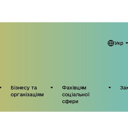
Укр
Бізнесу та
Фахівцям
За
організаціям
соціальної
сфери