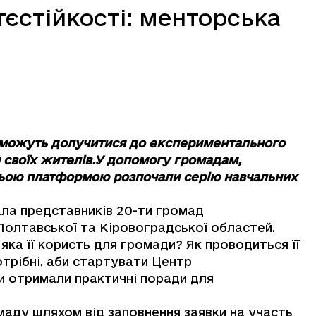
єстійкості: менторська
д можуть долучитися до експериментального
я своїх жителів.У допомогу громадам,
тньою платформою розпочали серію навчальних
ала представників 20-ти громад
 Полтавської та Кіровоградської областей.
яка її користь для громади? Як проводиться її
отрібні, аби стартувати Центр
ки отримали практичні поради для
аду шляхом від заповнення заявки на участь