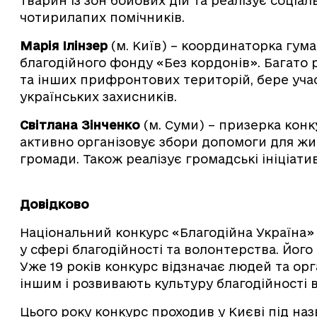
тварин із зон бойових дій та реалізує соціал
чотирилапих помічників.
Марія Ілінзер
(м. Київ) – координаторка гум
благодійного фонду «Без кордонів». Багато 
та інших прифронтових територій, бере учас
українських захисників.
Світлана Зінченко
(м. Суми) – призерка конк
активно організовує збори допомоги для ж
громади. Також реалізує громадські ініціатив
Довідково
Національний конкурс «Благодійна Україна»
у сфері благодійності та волонтерства. Його
Уже 19 років конкурс відзначає людей та орг
іншим і розвивають культуру благодійності 
Цього року конкурс проходив у Києві під наз