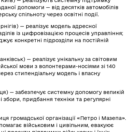
 Київ) — реалізують системну підтримку
даної допомоги — від десятків автомобілів
рську спільноту через освітні події.
ернігів) — реалізує модель адресної
ділів із цифровізацією процесів управління;
жує конкретні підрозділи на постійній
ранківськ) — реалізує унікальну за світовим
ської мови з волонтерами-носіями зі 140
через стипендіальну модель і власну
иця) — забезпечує системну допомогу великій
ві збори, придбання техніки та регулярні
иця громадської організації «Петро і Мазепа».
омагає військовим і цивільним, евакуює