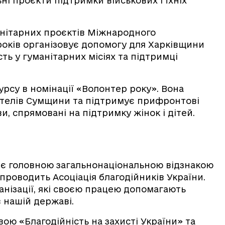
ьні проєкти підтримки військових і їхніх
анітарних проєктів Міжнародного
років організовує допомогу для Харківщини
ть у гуманітарних місіях та підтримці
урсу в номінації «Волонтер року». Вона
ителів Сумщини та підтримує прифронтові
и, спрямовані на підтримку жінок і дітей.
 є головною загальнонаціональною відзнакою
 проводить Асоціація благодійників України.
анізації, які своєю працею допомагають
в нашій державі.
вою «Благодійність на захисті України» та