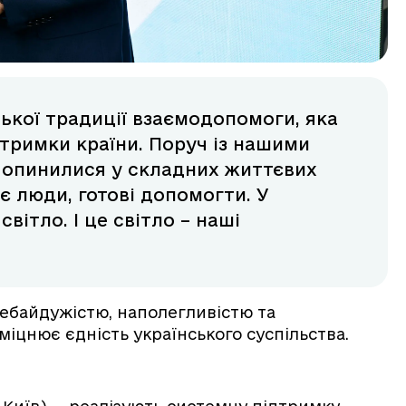
ької традиції взаємодопомоги, яка
тримки країни. Поруч із нашими
і опинилися у складних життєвих
є люди, готові допомогти. У
вітло. І це світло – наші
небайдужістю, наполегливістю та
іцнює єдність українського суспільства.