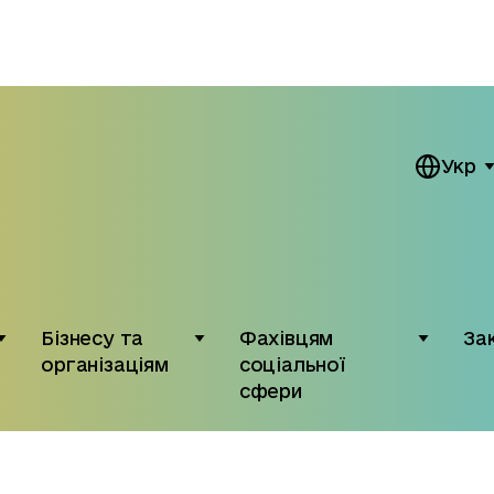
Укр
Бізнесу та
Фахівцям
За
організаціям
соціальної
сфери