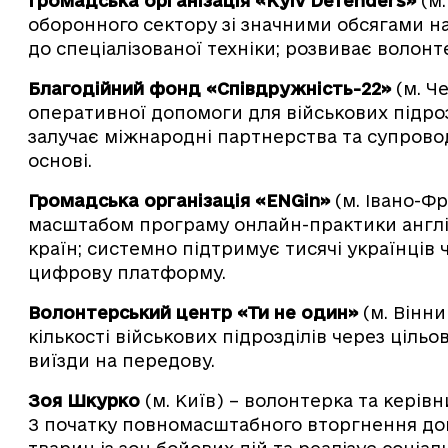
Громадська організація «Kyiv Defenders»
(м.
оборонного сектору зі значними обсягами на
до спеціалізованої техніки; розвиває волонте
Благодійний фонд «Співдружність-22»
(м. Ч
оперативної допомоги для військових підроз
залучає міжнародні партнерства та супровод
основі.
Громадська організація «ENGin»
(м. Івано-Ф
масштабом програму онлайн-практики англій
країн; системно підтримує тисячі українців 
цифрову платформу.
Волонтерський центр «Ти не один»
(м. Вінн
кількості військових підрозділів через цільо
виїзди на передову.
Зоя Шкурко
(м. Київ) – волонтерка та керівн
З початку повномасштабного вторгнення доп