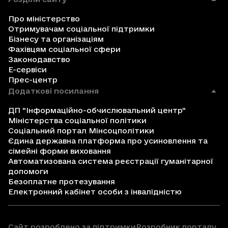
Про міністерство
Отримувачам соціальної підтримки
Бізнесу та організаціям
Фахівцям соціальної сфери
Законодавство
Е-сервіси
Прес-центр
Додаткові посилання
ДП "Інформаційно-обчислювальний центр"
Міністерства соціальної політики
Соціальний портал Мінсоцполітики
Єдина державна платформа про усиновлення та
сімейні форми виховання
Автоматизована система реєстрації гуманітарної
допомоги
Безоплатне протезування
Електронний кабінет особи з інвалідністю
Сайт розроблено за підтримки
Розробник порталу