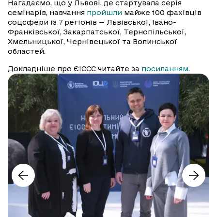
Нагадаємо, що у Львові, де стартувала серія
семінарів, навчання
пройшли
майже 100 фахівців
соцсфери із 7 регіонів — Львівської, Івано-
Франківської, Закарпатської, Тернопільської,
Хмельницької, Чернівецької та Волинської
областей.
Докладніше про ЄІССС читайте за
посиланням
.