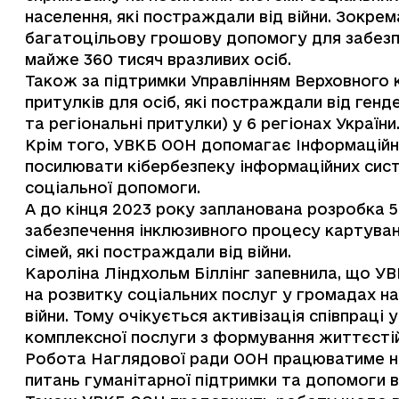
населення, які постраждали від війни. Зокрема
багатоцільову грошову допомогу для забезп
майже 360 тисяч вразливих осіб.
Також за підтримки Управлінням Верховного
притулків для осіб, які постраждали від ген
та регіональні притулки) у 6 регіонах України
Крім того, УВКБ ООН допомагає Інформацій
посилювати кібербезпеку інформаційних сист
соціальної допомоги.
А до кінця 2023 року запланована розробка 5
забезпечення інклюзивного процесу картуванн
сімей, які постраждали від війни.
Кароліна Ліндхольм Біллінг запевнила, що У
на розвитку соціальних послуг у громадах на
війни. Тому очікується активізація співпраці
комплексної послуги з формування життєстій
Робота Наглядової ради ООН працюватиме на
питань гуманітарної підтримки та допомоги в