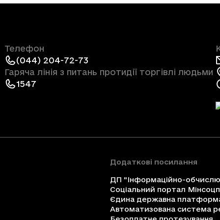
Телефон
(044) 204-72-73
Гаряча лінія з питань протидії торгівлі людьми
1547
Додаткові посилання
ДП "Інформаційно-обчислюв
Соціальний портал Мінсоц
Єдина державна платформа 
Автоматизована система ре
Безоплатне протезування