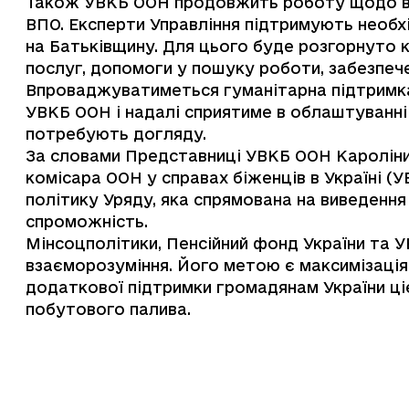
Також УВКБ ООН продовжить роботу щодо вивч
ВПО. Експерти Управління підтримують необх
на Батьківщину. Для цього буде розгорнуто к
послуг, допомоги у пошуку роботи, забезпеч
Впроваджуватиметься гуманітарна підтримка, 
УВКБ ООН і надалі сприятиме в облаштуванні 
потребують догляду.
За словами Представниці УВКБ ООН Кароліни 
комісара ООН у справах біженців в Україні (
політику Уряду, яка спрямована на виведення
спроможність.
Мінсоцполітики, Пенсійний фонд України та 
взаєморозуміння. Його метою є максимізація
додаткової підтримки громадянам України ціє
побутового палива.