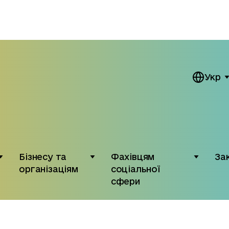
Укр
Бізнесу та
Фахівцям
За
організаціям
соціальної
сфери