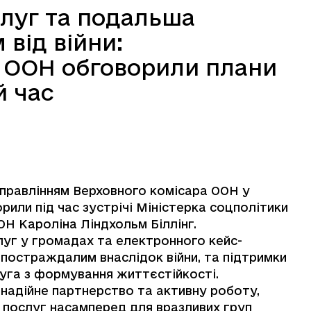
слуг та подальша
від війни:
 ООН обговорили плани
й час
Управлінням Верховного комісара ООН у
рили під час зустрічі Міністерка соцполітики
 Кароліна Ліндхольм Біллінг.
уг у громадах та електронного кейс-
постраждалим внаслідок війни, та підтримки
уга з формування життєстійкості.
адійне партнерство та активну роботу,
 послуг насамперед для вразливих груп