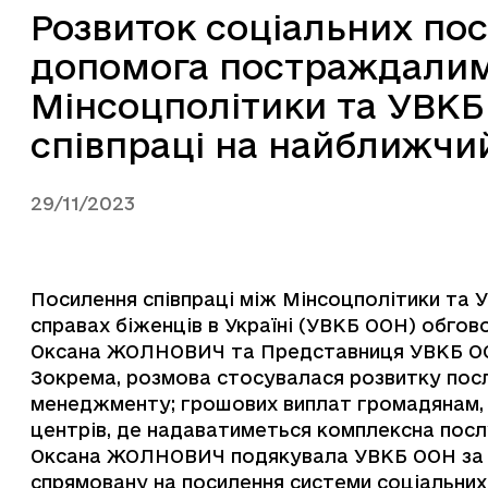
Розвиток соціальних по
допомога постраждалим 
Мінсоцполітики та УВКБ
співпраці на найближчи
29/11/2023
Посилення співпраці між Мінсоцполітики та 
справах біженців в Україні (УВКБ ООН) обгово
Оксана ЖОЛНОВИЧ та Представниця УВКБ ООН
Зокрема, розмова стосувалася розвитку посл
менеджменту; грошових виплат громадянам, 
центрів, де надаватиметься комплексна посл
Оксана ЖОЛНОВИЧ подякувала УВКБ ООН за н
спрямовану на посилення системи соціальних