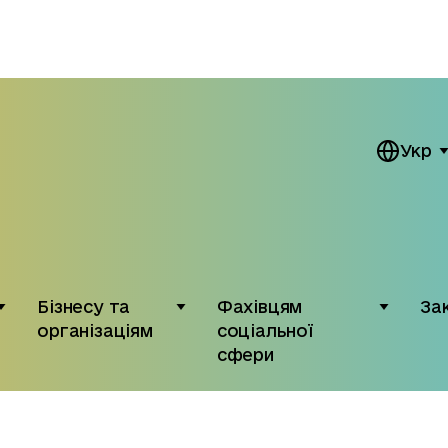
Укр
Бізнесу та
Фахівцям
За
організаціям
соціальної
сфери