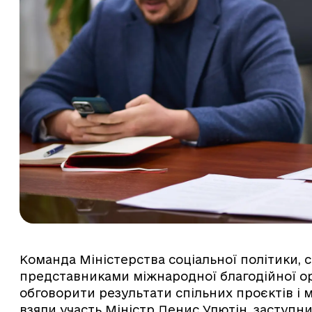
Команда Міністерства соціальної політики, сі
представниками міжнародної благодійної ор
обговорити результати спільних проєктів і м
взяли участь Міністр Денис Улютін, заступн