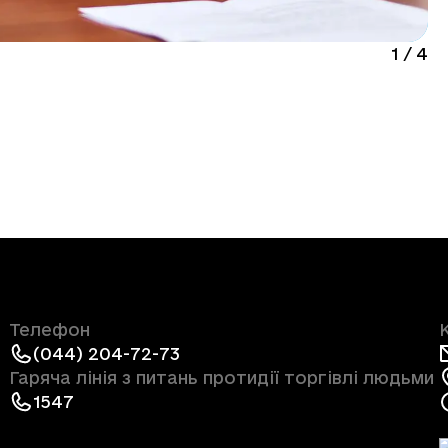
1
/
4
Телефон
(044) 204-72-73
Гаряча лінія з питань протидії торгівлі людьми
1547