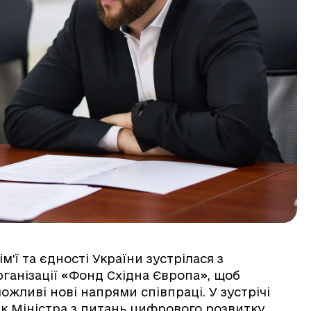
м'ї та єдності України зустрілася з
ганізації «Фонд Східна Європа», щоб
ожливі нові напрями співпраці. У зустрічі
ик Міністра з питань цифрового розвитку,