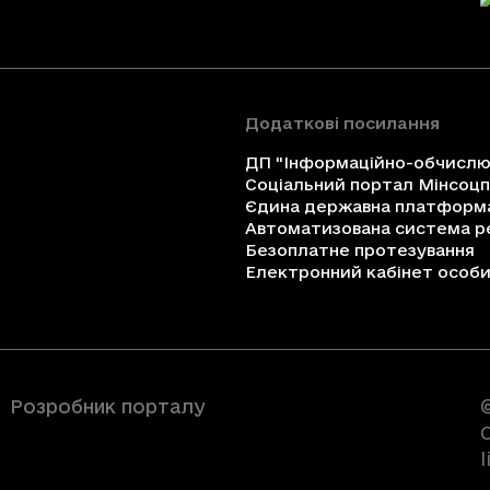
Додаткові посилання
ДП "Інформаційно-обчислюв
Соціальний портал Мінсоц
Єдина державна платформа 
Автоматизована система ре
Безоплатне протезування
Електронний кабінет особи 
Розробник порталу
C