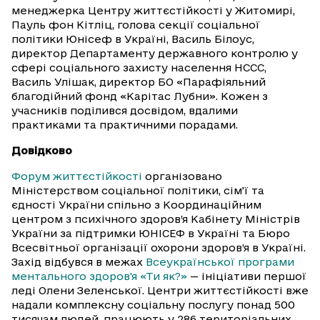
менеджерка Центру життєстійкості у Житомирі,
Пауль фон Кітліц, голова секції соціальної
політики Юнісеф в Україні, Василь Білоус,
директор Департаменту державного контролю у
сфері соціального захисту населення НССС,
Василь Улішак, директор БО «Парафіяльний
благодійний фонд «Карітас Лубни». Кожен з
учасників поділився досвідом, вдалими
практиками та практичними порадами.
Довідково
Форум життєстійкості
організовано
Міністерством соціальної політики, сім’ї та
єдності України спільно з Координаційним
центром з психічного здоров’я Кабінету Міністрів
України за підтримки ЮНІСЕФ в Україні та Бюро
Всесвітньої організації охорони здоров’я в Україні.
Захід відбувся в межах
Всеукраїнської програми
ментального здоров'я «Ти як?»
— ініціативи першої
леді Олени Зеленської. Центри життєстійкості вже
надали комплексну соціальну послугу понад 500
тисячам людей, працюють у 286 територіальних