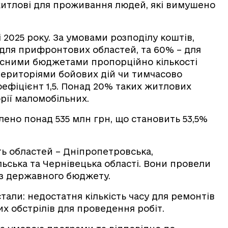
итлові для проживання людей, які вимушено
 2025 року. За умовами розподілу коштів,
 для прифронтових областей, та 60% – для
асними бюджетами пропорційно кількості
територіями бойових дій чи тимчасово
ефіцієнт 1,5. Понад 20% таких житлових
рії маломобільних.
ено понад 535 млн грн, що становить 53,5%
ть областей – Дніпропетровська,
льська та Чернівецька області. Вони провели
із державного бюджету.
али: недостатня кількість часу для ремонтів
ких обстрілів для проведення робіт.