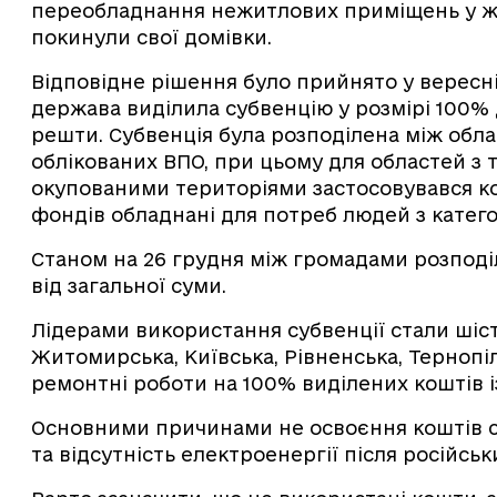
переобладнання нежитлових приміщень у ж
покинули свої домівки.
Відповідне рішення було прийнято у вересні
держава виділила субвенцію у розмірі 100%
решти. Субвенція була розподілена між обл
облікованих ВПО, при цьому для областей з 
окупованими територіями застосовувався ко
фондів обладнані для потреб людей з катего
Станом на 26 грудня між громадами розподіл
від загальної суми.
Лідерами використання субвенції стали шіс
Житомирська, Київська, Рівненська, Тернопі
ремонтні роботи на 100% виділених коштів 
Основними причинами не освоєння коштів ст
та відсутність електроенергії після російсь