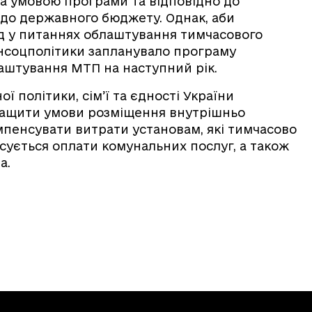
за умовою програми та відповідно до
до державного бюджету. Однак, аби
д у питаннях облаштування тимчасового
інсоцполітики запланувало програму
аштування МТП на наступний рік.
ї політики, сім’ї та єдності України
ращити умови розміщення внутрішньо
мпенсувати витрати установам, які тимчасово
сується оплати комунальних послуг, а також
а.