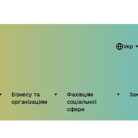
Укр
Бізнесу та
Фахівцям
За
організаціям
соціальної
сфери