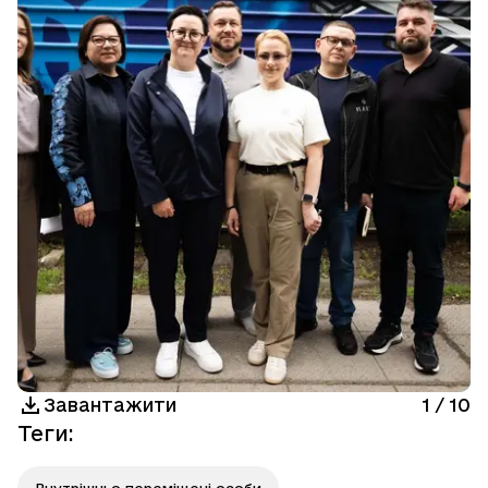
Завантажити
1
/
10
Теги
:
Внутрішньо переміщені особи