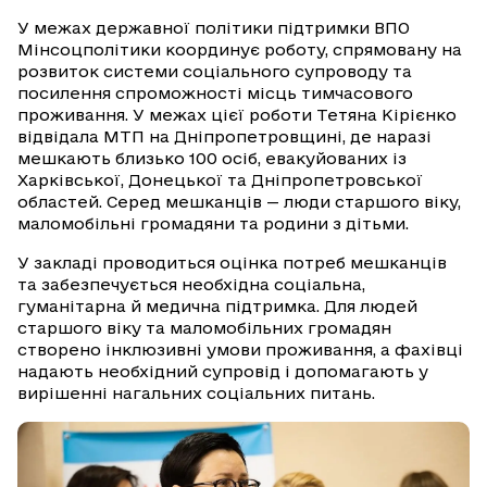
У межах державної політики підтримки ВПО
Мінсоцполітики координує роботу, спрямовану на
розвиток системи соціального супроводу та
посилення спроможності місць тимчасового
проживання. У межах цієї роботи Тетяна Кірієнко
відвідала МТП на Дніпропетровщині, де наразі
мешкають близько 100 осіб, евакуйованих із
Харківської, Донецької та Дніпропетровської
областей. Серед мешканців — люди старшого віку,
маломобільні громадяни та родини з дітьми.
У закладі проводиться оцінка потреб мешканців
та забезпечується необхідна соціальна,
гуманітарна й медична підтримка. Для людей
старшого віку та маломобільних громадян
створено інклюзивні умови проживання, а фахівці
надають необхідний супровід і допомагають у
вирішенні нагальних соціальних питань.