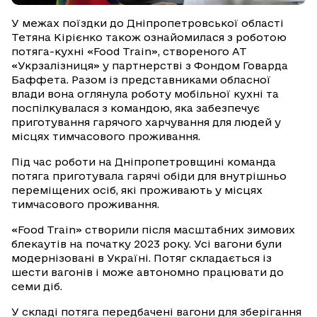
У межах поїздки до Дніпропетровської області
Тетяна Кірієнко також ознайомилася з роботою
потяга-кухні «Food Train», створеного АТ
«Укрзалізниця» у партнерстві з Фондом Говарда
Баффета. Разом із представниками обласної
влади вона оглянула роботу мобільної кухні та
поспілкувалася з командою, яка забезпечує
приготування гарячого харчування для людей у
місцях тимчасового проживання.
Під час роботи на Дніпропетровщині команда
потяга приготувала гарячі обіди для внутрішньо
переміщених осіб, які проживають у місцях
тимчасового проживання.
«Food Train» створили після масштабних зимових
блекаутів на початку 2023 року. Усі вагони були
модернізовані в Україні. Потяг складається із
шести вагонів і може автономно працювати до
семи діб.
У складі потяга передбачені вагони для зберігання