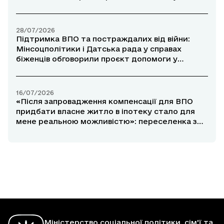
прифронтових районах
28/07/2026
Підтримка ВПО та постраждалих від війни:
Мінсоцполітики і Датська рада у справах
біженців обговорили проєкт допомоги у
прифронтових районах
16/07/2026
«Після запровадження компенсації для ВПО
придбати власне житло в іпотеку стало для
мене реальною можливістю»: переселенка з
Маріуполя розповіла про участь у програмі
«єОселя»
Міністерство соціальної політики, сім'ї та