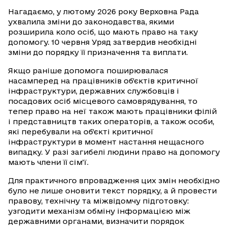
Нагадаємо, у лютому 2026 року Верховна Рада
ухвалила зміни до законодавства, якими
розширила коло осіб, що мають право на таку
допомогу. 10 червня Уряд затвердив необхідні
зміни до порядку її призначення та виплати.
Якщо раніше допомога поширювалася
насамперед на працівників об’єктів критичної
інфраструктури, державних службовців і
посадових осіб місцевого самоврядування, то
тепер право на неї також мають працівники філій
і представництв таких операторів, а також особи,
які перебували на об’єкті критичної
інфраструктури в момент настання нещасного
випадку. У разі загибелі людини право на допомогу
мають члени її сім’ї.
Для практичного впровадження цих змін необхідно
було не лише оновити текст порядку, а й провести
правову, технічну та міжвідомчу підготовку:
узгодити механізм обміну інформацією між
державними органами, визначити порядок