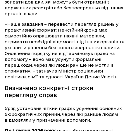
збирати довідки, які можуть бути отримані з
державних реєстрів або безпосередньо від інших
органів влади.
«Наше завдання – перевести перегляд рішень у
проактивний формат: Пенсійний фонд має
самостійно опрацювати наявні матеріали,
отримати необхідні відомості від інших органів та
ухвалити рішення без нового звернення людини.
Оновлення порядку не відтерміновує право на
допомогу – воно має усунути формальні
перешкоди, через які люди раніше не могли її
отримати», – зазначив Міністр соціальної
політики, сім’ї та єдності України Денис Улютін.
Визначено конкретні строки
перегляду справ
Уряд установив чіткий графік усунення основних
бюрократичних причин, через які раніше людям
відмовляли у призначенні допомоги.
До 1 липня 2026 року
мають бути переглянуті