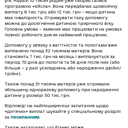
рік. Наразі 10 тисяч родин уже скористалися
програмою «єЯсла». Вона передбачає щомісячну
виплату 8 тис. грн, або 12 тис. грн – якщо дитина
має інвалідність. Отримувати таку допомогу
можна до досягнення дитиною трирічного віку.
Головна умова – заявник має працювати на умовах
повної робочого дня як найманий працівник.
Допомогу у зв’язку з вагітністю та пологами вже
виплачено понад 32 тисячам матерів. Вона
становить 7 тис. грн на місяць і виплачується за
період 70 днів до пологів та 56 днів після них (або
більше – у разі ускладнень або народженні двійні/
трійні).
Також понад 51 тисяча матерів уже отримали
збільшену одноразову допомогу при народженні
дитини у розмірі 50 тис. грн.
Відповіді на найпоширеніші запитання щодо
«дитячих» виплат шукайте у спеціальному розділі
за
посиланням
.
Також нагадуємо, що бізнес може