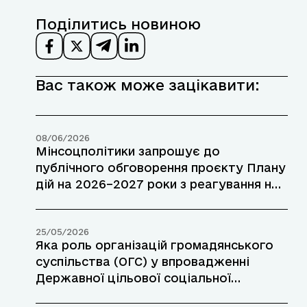
Поділитись новиною
Вас також може зацікавити:
08/06/2026
Мінсоцполітики запрошує до
публічного обговорення проєкту Плану
дій на 2026–2027 роки з реагування на
виклики у зв’язку з можливим
завершенням тимчасового захисту для
громадян України в ЄС
25/05/2026
Яка роль організацій громадянського
суспільства (ОГС) у впровадженні
Державної цільової соціальної
програми з розвитку волонтерської