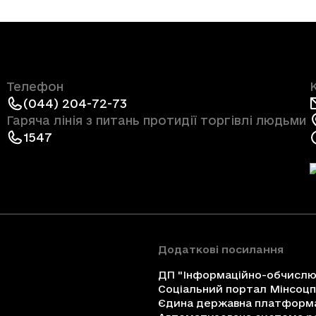
Телефон
(044) 204-72-73
Гаряча лінія з питань протидії торгівлі людьми
1547
Додаткові посилання
ДП "Інформаційно-обчислюв
Соціальний портал Мінсоц
Єдина державна платформа 