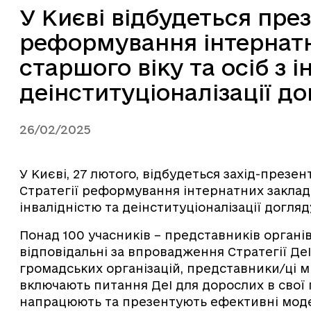
У Києві відбудеться през
реформування інтернатн
старшого віку та осіб з і
деінституціоналізації д
26/02/2025
У Києві, 27 лютого, відбудеться захід-презе
Стратегії реформування інтернатних закладів
інвалідністю та деінституціоналізації догляд
Понад 100 учасників – представників органів
відповідальні за впровадження Стратегії ДеІ
громадських організацій, представники/ці мі
включають питання ДеІ для дорослих в свої
напрацюють та презентують ефективні модел