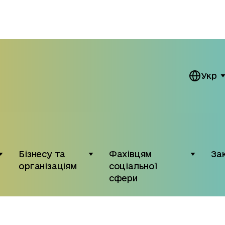
Укр
Бізнесу та
Фахівцям
За
організаціям
соціальної
сфери