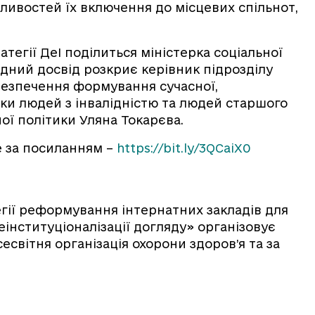
ливостей їх включення до місцевих спільнот,
атегії ДеІ поділиться міністерка соціальної
дний досвід розкриє керівник підрозділу
безпечення формування сучасної,
ки людей з інвалідністю та людей старшого
ної політики Уляна Токарєва.
е за посиланням –
https://bit.ly/3QCaiX0
егії реформування інтернатних закладів для
деінституціоналізації догляду» організовує
есвітня організація охорони здоров’я та за