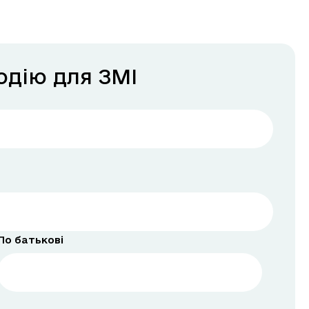
0
одію для ЗМІ
По батькові