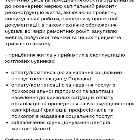
до інженерних мереж; капітальний ремонт/
реконструкцію житла, включаючи проєктні,
вишукувальні роботи, експертизу проєктної
документації, а також технічне обстеження
будівлі, всі види ремонтних робіт, закупівлю
меблів, побутової техніки та інших предметів
тривалого вжитку;
- придбання житла у прийнятих в експлуатацію
житлових будинках;
оплату/компенсацію за надання соціальних
послуг (перелік див. у Порядку)
оплату/компенсацію за надання послуг з
психосоціальної підтримки та адаптації
населення до кризових ситуацій, оплату
організації та проведення навчання/підвищення
кваліфікації фахівців, професіоналів та
психологів надавачів соціальних послуг;
забезпечення функціонування центрів
життєстійкості.
Суб’єктами, які подають до Мінсоцполітики