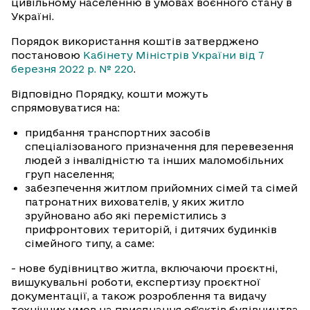
цивільному населенню в умовах воєнного стану в
Україні.
Порядок використання коштів затверджено
постановою
Кабінету Міністрів України від 7
березня 2022 р. № 220
.
Відповідно Порядку, кошти можуть
спрямовуватися на:
придбання транспортних засобів
спеціалізованого призначення для перевезення
людей з інвалідністю та інших маломобільних
груп населення;
забезпечення житлом прийомних сімей та сімей
патронатних вихователів, у яких житло
зруйновано або які перемістились з
прифронтових територій, і дитячих будинків
сімейного типу, а саме:
- нове будівництво житла, включаючи проєктні,
вишукувальні роботи, експертизу проєктної
документації, а також розроблення та видачу
технічних умов на приєднання об’єктів будівництва