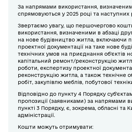
За напрямами використання, визначеними
спрямовуються у 2025 році та наступних 
Звертаємо увагу, що першочергово кошт
використання, визначеними в абзаці друг
на нове будівництво житла, включаючи п
проектної документації на таке нове буд
технічних умов на приєднання об’єктів 
капітальний ремонт/реконструкцію житл
роботи, експертизу проектної документа
реконструкцію житла, а також технічне о
робіт, закупівлю меблів, побутової техні
Відповідно до пункту 4 Порядку суб’єкта
пропозиції (заявниками) за напрямами в
пункті 3 Порядку, є, зокрема, обласні та 
адміністрації.
Кошти можуть отримувати: