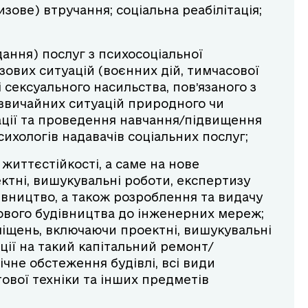
зове) втручання; соціальна реабілітація;
дання) послуг з психосоціальної
зових ситуацій (воєнних дій, тимчасової
і сексуального насильства, пов’язаного з
звичайних ситуацій природного чи
зації та проведення навчання/підвищення
психологів надавачів соціальних послуг;
життєстійкості, а саме на нове
тні, вишукувальні роботи, експертизу
івництво, а також розроблення та видачу
нового будівництва до інженерних мереж;
іщень, включаючи проектні, вишукувальні
ції на такий капітальний ремонт/
чне обстеження будівлі, всі види
тової техніки та інших предметів