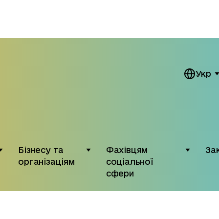
Укр
Бізнесу та
Фахівцям
За
організаціям
соціальної
сфери