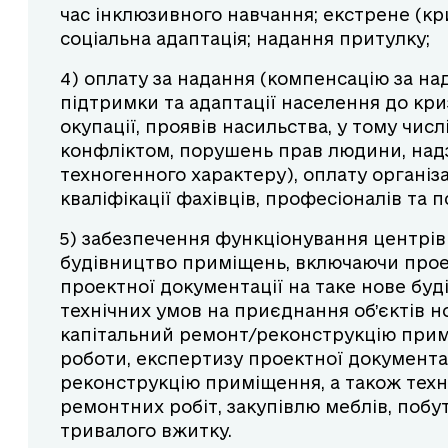
час інклюзивного навчання; екстрене (кри
соціальна адаптація; надання притулку;
4) оплату за надання (компенсацію за на
підтримки та адаптації населення до кри
окупації, проявів насильства, у тому числ
конфліктом, порушень прав людини, над
техногенного характеру), оплату органі
кваліфікації фахівців, професіоналів та 
5) забезпечення функціонування центрів 
будівництво приміщень, включаючи проек
проектної документації на таке нове буд
технічних умов на приєднання об’єктів 
капітальний ремонт/реконструкцію прим
роботи, експертизу проектної документа
реконструкцію приміщення, а також техні
ремонтних робіт, закупівлю меблів, побу
тривалого вжитку.