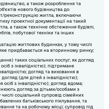
удівництво, а також розроблення та
б’єктів нового будівництва до
т/реконструкцію житла, включаючи
тизу проектної документації на такий
ла, а також технічне обстеження будівлі,
блів, побутової техніки та інших
атацію житлових будинках, у тому числі
 яке придбавається на вторинному ринку;
ання) таких соціальних послуг, як догляд
 осіб з інвалідністю); підтримане
інвалідністю; догляд та виховання в
догляд (для дітей з інвалідністю);
я осіб з інвалідністю); догляд вдома;
йснюють догляд за дітьми/особами з
у числі соціальний супровід сімейних
бавлених батьківського піклування, та
вання та на робочому місці; супровід під