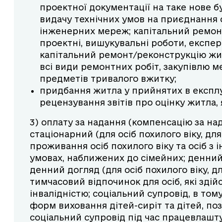
проектної документації на таке нове б
видачу технічних умов на приєднання о
інженерних мереж; капітальний ремон
проектні, вишукувальні роботи, експер
капітальний ремонт/реконструкцію жит
всі види ремонтних робіт, закупівлю ме
предметів тривалого вжитку;
придбання житла у прийнятих в експлу
рецензування звітів про оцінку житла,
3) оплату за надання (компенсацію за над
стаціонарний (для осіб похилого віку, для
проживання осіб похилого віку та осіб з 
умовах, наближених до сімейних; денний 
денний догляд (для осіб похилого віку, дл
тимчасовий відпочинок для осіб, які зді
інвалідністю; соціальний супровід, в том
форм виховання дітей-сиріт та дітей, поз
соціальний супровід під час працевлашту