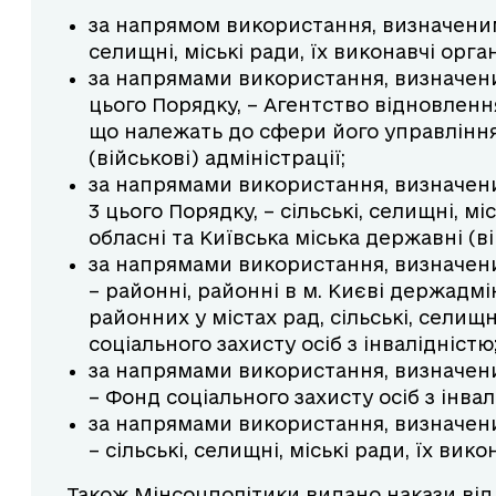
за напрямом використання, визначеним у
селищні, міські ради, їх виконавчі орга
за напрямами використання, визначени
цього Порядку, – Агентство відновлення
що належать до сфери його управління,
(військові) адміністрації;
за напрямами використання, визначени
3 цього Порядку, – сільські, селищні, мі
обласні та Київська міська державні (ві
за напрямами використання, визначеним
– районні, районні в м. Києві держадмін
районних у містах рад, сільські, селищн
соціального захисту осіб з інвалідністю
за напрямами використання, визначеним
– Фонд соціального захисту осіб з інвал
за напрямами використання, визначеним
– сільські, селищні, міські ради, їх вико
Також Мінсоцполітики видано накази від