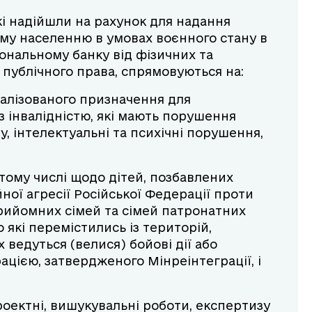
кі надійшли на рахунок для надання
ому населенню в умовах воєнного стану в
іональному банку від фізичних та
 публічного права, спрямовуються на:
іалізованого призначення для
 з інвалідністю, які мають порушення
, інтелектуальні та психічні порушення,
тому числі щодо дітей, позбавлених
ної агресії Російської Федерації проти
рийомних сімей та сімей патронатних
 які перемістились із територій,
 ведуться (велися) бойові дії або
цією, затвердженого Мінреінтеграції, і
оектні, вишукувальні роботи, експертизу