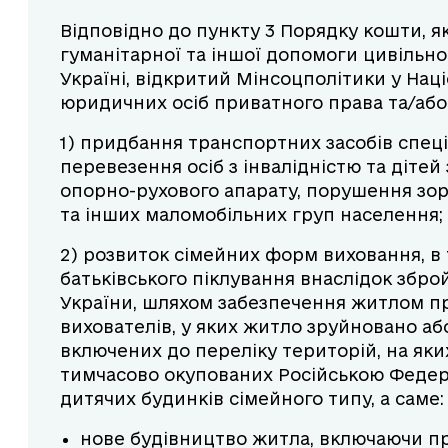
Відповідно до пункту 3 Порядку кошти, я
гуманітарної та іншої допомоги цивільн
Україні, відкритий Мінсоцполітики у Нац
юридичних осіб приватного права та/або
1) придбання транспортних засобів спец
перевезення осіб з інвалідністю та дітей
опорно-рухового апарату, порушення зору
та інших маломобільних груп населення;
2) розвиток сімейних форм виховання, в 
батьківського піклування внаслідок зброй
України, шляхом забезпечення житлом п
вихователів, у яких житло зруйновано або
включених до переліку територій, на яких
тимчасово окупованих Російською Федера
дитячих будинків сімейного типу, а саме:
нове будівництво житла, включаючи пр