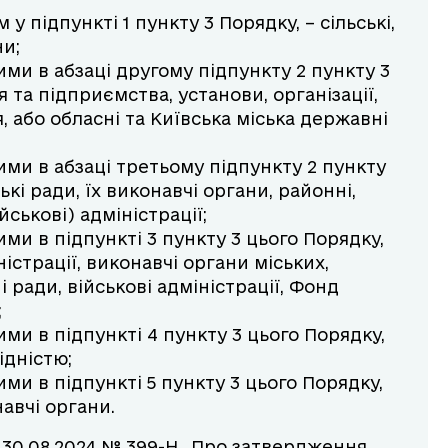
 підпункті 1 пункту 3 Порядку, – сільські,
ни;
ми в абзаці другому підпункту 2 пункту 3
 та підприємства, установи, організації,
 або обласні та Київська міська державні
ми в абзаці третьому підпункту 2 пункту
ські ради, їх виконавчі органи, районні,
йськові) адміністрації;
и в підпункті 3 пункту 3 цього Порядку,
істрації, виконавчі органи міських,
і ради, військові адміністрації, Фонд
;
и в підпункті 4 пункту 3 цього Порядку,
ідністю;
и в підпункті 5 пункту 3 цього Порядку,
навчі органи.
 30.08.2024 № 399-Н „Про затвердження