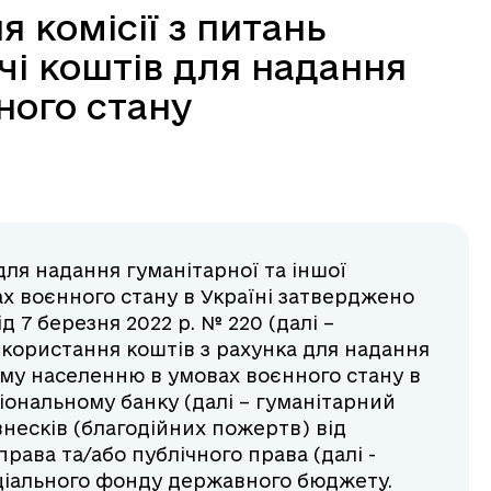
я комісії з питань
чі коштів для надання
ного стану
ля надання гуманітарної та іншої
х воєнного стану в Україні затверджено
д 7 березня 2022 р. № 220 (далі –
икористання коштів з рахунка для надання
ому населенню в умовах воєнного стану в
ціональному банку (далі – гуманітарний
несків (благодійних пожертв) від
рава та/або публічного права (далі -
ціального фонду державного бюджету.