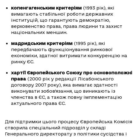
копенгагенським критеріям
(1993 рік), які
вимагають стабільної роботи державних
інституцій, що гарантують демократію,
верховенство права, права людини та захист
національних меншин.
мадридським критеріям
(1995 рік), які
передбачають функціонування ринкової
економіки, здатної витримати конкуренцію на
ринку ЄС.
хартії Європейського Союзу про основоположні
права
(2000 рік у редакції Лісабонського
договору 2007 року), яка вимагає здатності
виконувати зобов’язання, що виникають із
членства в ЄС, а також повну імплементацію
актуального права ЄС.
Для підтримки цього процесу Європейська Комісія
створила спеціальний підрозділ у складі
Генерального директорату з політики сусідства і