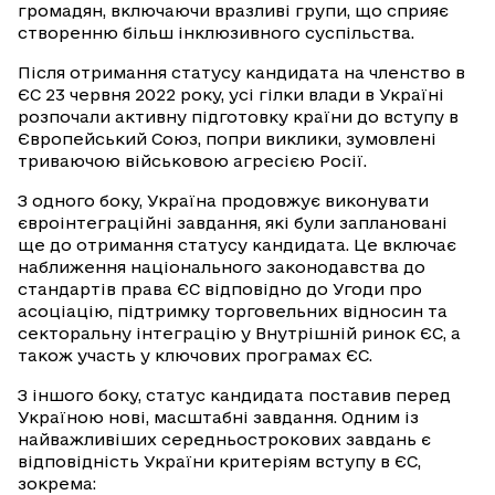
громадян, включаючи вразливі групи, що сприяє
створенню більш інклюзивного суспільства.
Після отримання статусу кандидата на членство в
ЄС 23 червня 2022 року, усі гілки влади в Україні
розпочали активну підготовку країни до вступу в
Європейський Союз, попри виклики, зумовлені
триваючою військовою агресією Росії.
З одного боку, Україна продовжує виконувати
євроінтеграційні завдання, які були заплановані
ще до отримання статусу кандидата. Це включає
наближення національного законодавства до
стандартів права ЄС відповідно до Угоди про
асоціацію, підтримку торговельних відносин та
секторальну інтеграцію у Внутрішній ринок ЄС, а
також участь у ключових програмах ЄС.
З іншого боку, статус кандидата поставив перед
Україною нові, масштабні завдання. Одним із
найважливіших середньострокових завдань є
відповідність України критеріям вступу в ЄС,
зокрема: