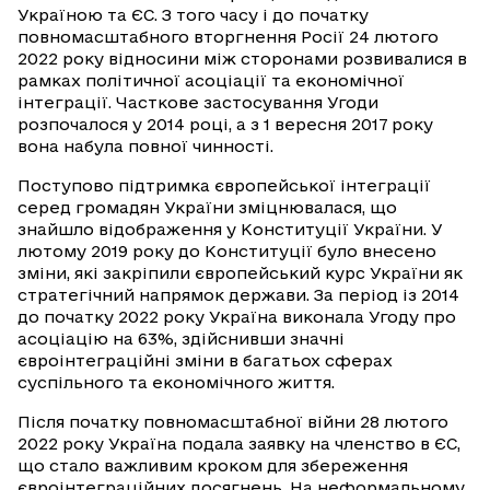
Україною та ЄС. З того часу і до початку
повномасштабного вторгнення Росії 24 лютого
2022 року відносини між сторонами розвивалися в
рамках політичної асоціації та економічної
інтеграції. Часткове застосування Угоди
розпочалося у 2014 році, а з 1 вересня 2017 року
вона набула повної чинності.
Поступово підтримка європейської інтеграції
серед громадян України зміцнювалася, що
знайшло відображення у Конституції України. У
лютому 2019 року до Конституції було внесено
зміни, які закріпили європейський курс України як
стратегічний напрямок держави. За період із 2014
до початку 2022 року Україна виконала Угоду про
асоціацію на 63%, здійснивши значні
євроінтеграційні зміни в багатьох сферах
суспільного та економічного життя.
Після початку повномасштабної війни 28 лютого
2022 року Україна подала заявку на членство в ЄС,
що стало важливим кроком для збереження
євроінтеграційних досягнень. На неформальному