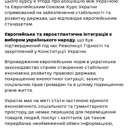
цього курсу є Угода про асоціацію між Україною
та Європейським Союзом. Курс України
спрямований на забезпечення стабільності та
розвитку держави, що відповідає європейським
стандартам.
Європейська та євроатлантична інтеграція є
вибором українського народу
, що був
підтверджений під час Революції Гідності та
закріплений у Конституції України.
Впровадження європейських норм в українське
законодавство сприяє створенню стабільної
економіки, розвитку правової держави,
покращенню екологічної ситуації, захисту
соціальних прав громадян та в цілому підвищенню
рівня життя.
Україна має на меті стати частиною єдиного
економічного, соціального та гуманітарного
простору, де немає перешкод для переміщення
товарів, людей, послуг і капіталів. Це також
передбачає необмежений обмін інформацією,