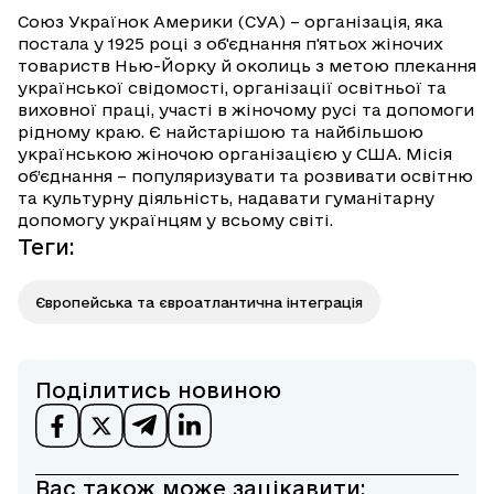
Союз Українок Америки (СУА) – організація, яка
постала у 1925 році з об'єднання п'ятьох жіночих
товариств Нью-Йорку й околиць з метою плекання
української свідомості, організації освітньої та
виховної праці, участі в жіночому русі та допомоги
рідному краю. Є найстарішою та найбільшою
українською жіночою організацією у США. Місія
об’єднання – популяризувати та розвивати освітню
та культурну діяльність, надавати гуманітарну
допомогу українцям у всьому світі.
Теги
:
Європейська та євроатлантична інтеграція
Поділитись новиною
Вас також може зацікавити: