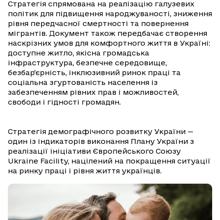
Стратегія спрямована на реалізацію галузевих
політик для підвищення народжуваності, зниження
рівня передчасної смертності та повернення
мігрантів. Документ також передбачає створення
наскрізних умов для комфортного життя в Україні:
доступне житло, якісна громадська
інфраструктура, безпечне середовище,
безбарʼєрність, інклюзивний ринок праці та
соціальна згуртованість населення із
забезпеченням рівних прав і можливостей,
свободи і гідності громадян.
Стратегія демографічного розвитку України —
один із індикаторів виконання Плану України з
реалізації ініціативи Європейського Союзу
Ukraine Facility, націлений на покращення ситуації
на ринку праці і рівня життя українців.