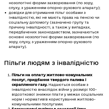
нозологічні форми захворювання (по зору,
слуху, з ураженням опорно-рухового апарату);
довідки для отримання пільг особами з
інвалідністю, які не мають права на пенсію чи
соціальну допомогу (зазначено групу та
причину інвалідності, а також у випадках,
передбачених законодавством, зазначаються
основні нозологічні форми захворювання (по
зору, слуху, з ураженням опорно-рухового
апарату).
Пільги людям з інвалідністю
Пільги на оплату житлово-комунальних
послуг, придбання твердого палива і
скрапленого газу.
Надаються особам з
інвалідністю внаслідок війни у розмірі 100-
відсоткової знижки плати у межах соціальних
норм і нормативів користування житлово-
комунальними послугами.
Безкоштовні путівки в санаторії (при