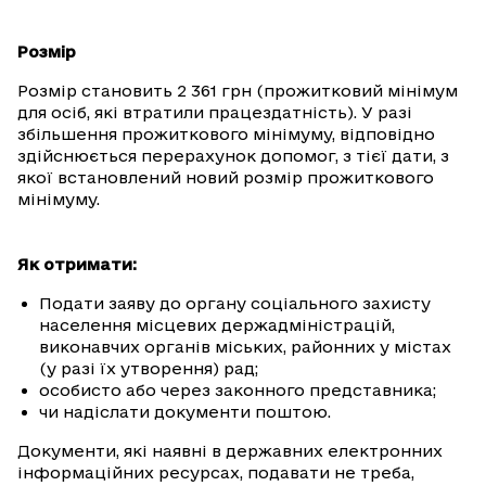
Розмір
Розмір становить 2 361 грн (прожитковий мінімум
для осіб, які втратили працездатність). У разі
збільшення прожиткового мінімуму, відповідно
здійснюється перерахунок допомог, з тієї дати, з
якої встановлений новий розмір прожиткового
мінімуму.
Як отримати:
Подати заяву до органу соціального захисту
населення місцевих держадміністрацій,
виконавчих органів міських, районних у містах
(у разі їх утворення) рад;
особисто або через законного представника;
чи надіслати документи поштою.
Документи, які наявні в державних електронних
інформаційних ресурсах, подавати не треба,