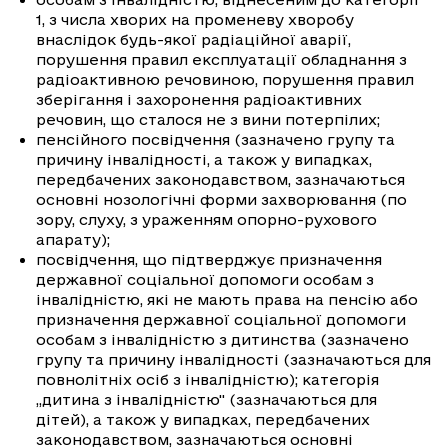
1, з числа хворих на променеву хворобу
внаслідок будь-якої радіаційної аварії,
порушення правил експлуатації обладнання з
радіоактивною речовиною, порушення правил
зберігання і захоронення радіоактивних
речовин, що сталося не з вини потерпілих;
пенсійного посвідчення (зазначено групу та
причину інвалідності, а також у випадках,
передбачених законодавством, зазначаються
основні нозологічні форми захворювання (по
зору, слуху, з ураженням опорно-рухового
апарату);
посвідчення, що підтверджує призначення
державної соціальної допомоги особам з
інвалідністю, які не мають права на пенсію або
призначення державної соціальної допомоги
особам з інвалідністю з дитинства (зазначено
групу та причину інвалідності (зазначаються для
повнолітніх осіб з інвалідністю); категорія
„дитина з інвалідністю" (зазначаються для
дітей), а також у випадках, передбачених
законодавством, зазначаються основні