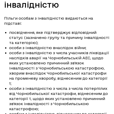
інвалідністю
Пільги особам з інвалідністю видаються на
підставі:
посвідчення, яке підтверджує відповідний
статус (зазначено групу та причину інвалідності
та категорію);
особи з інвалідністю внаслідок війни;
особи з інвалідністю з числа учасників ліквідації
наслідків аварії на Чорнобильській АЕС, щодо
яких установлено причинний зв’язок
інвалідності з Чорнобильською катастрофою,
хворим внаслідок Чорнобильської катастрофи
на променеву хворобу, віднесеним до категорії
1;
особи з інвалідністю з числа з числа потерпілих
від Чорнобильської катастрофи, віднесеним до
категорії 1, щодо яких установлено причинний
зв’язок інвалідності з Чорнобильською
катастрофою;
особам з інвалідністю, віднесеним до категорії