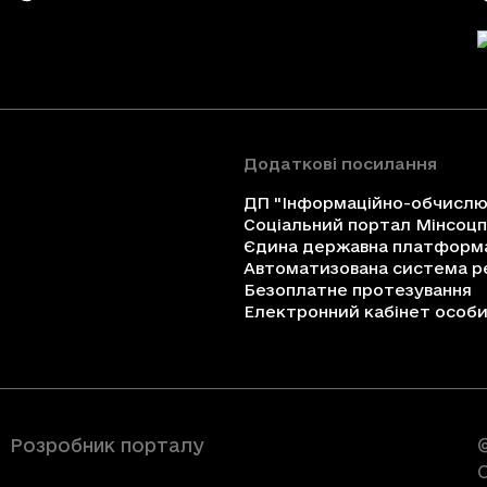
Додаткові посилання
ДП "Інформаційно-обчислюв
Соціальний портал Мінсоц
Єдина державна платформа 
Автоматизована система ре
Безоплатне протезування
Електронний кабінет особи 
Розробник порталу
C