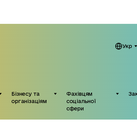
Укр
Бізнесу та
Фахівцям
За
організаціям
соціальної
сфери