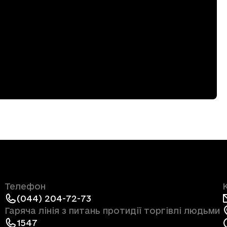
Телефон
(044) 204-72-73
Гаряча лінія з питань протидії торгівлі людьми
1547