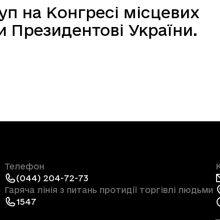
уп на Конгресі місцевих
и Президентові України.
Телефон
(044) 204-72-73
Гаряча лінія з питань протидії торгівлі людьми
1547