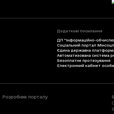
Додаткові посилання
ДП "Інформаційно-обчислюв
Соціальний портал Мінсоц
Єдина державна платформа 
Автоматизована система ре
Безоплатне протезування
Електронний кабінет особи 
Розробник порталу
C