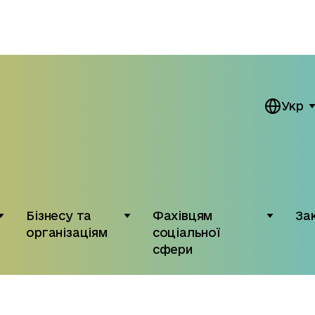
Укр
Бізнесу та
Фахівцям
За
організаціям
соціальної
сфери