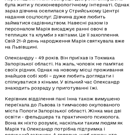
була жити у психоневрологічному інтернаті. Однак
зараз дівчина оселилася у Стрийському Центрі
надання соцпослуг. Дівчина дуже любить
займатися садівництвом. Навесні разом із
персоналом Марія висаджує ранні овочі в
теплицях та клумби з квітами. Це її захоплення.
Свій 21-й день народження Марія святкувала вже
на Львівщині.
Олександру - 49 років. Він приїхав із Токмака
Запорізької області. На жаль, чоловік не пам’ятає
своїх рідних. Однак на новому місці проживання
знайшов собі хобі – дуже любить доглядати і
спілкуватися з кіньми. У вільний час Олександр
знаходить розраду у приготуванні їжі.
Керівник відділення пані Інна також вимушено
переїхала до Львова із тимчасово окупованого
міста Пологи Запорізької області. Жінка має дві
освіти - фельдшера та практичного психолога.
Вона як ніхто розуміє, наскільки таким людям як
Марія та Олександр потрібна підтримка і
родинний затишок. А головне, щоб кожен, хто