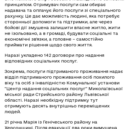
принципом. Отримувач послуги сам обирає
надавача та оплачує його послуги зі спеціального
рахунку. Це дає можливість людині, яка потребує
сторонньої допомоги та підтримки, але через
бойові дії змушена залишити власне житло, жити
не ізольовано, а в громаді, будувати соціальні та
економічні зв’язки, а головне – самостійно
приймати рішення щодо свого життя.
Наразі укладено 142 договори про надання
відповідних соціальних послуг.
Зокрема, послуги підтриманого проживання надає
відділ підтриманого проживання осіб похилого
віку та осіб з інвалідністю Комунальної установи
"Центр надання соціальних послуг" Миколаївської
міської ради Стрийського району Львівської
області. Наразі необхідну підтримку тут
отримують десять внутрішньо переміщених
людей.
21 річна Марія із Генічеського району на
Херсонщині. Після евакуації два роки вимушена