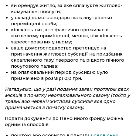
ви орендує житло, за яке сплачуєте житлово-
комунальні послуги;
у складі домогосподарства є внутрішньо
переміщені особи;
кількість тих, хто фактично проживає в
житловому приміщенні, менша, ніж кількість
зареєстрованих у ньому;
ваше домогосподарство претендує на
призначення житлової субсидії на придбання
скрапленого газу, твердого та рідкого пічного
побутового палива;
на опалювальний період субсидію було
призначено в розмірі 0,0 грн.
Нагадуємо, що у разі подання заяви протягом двох
місяців з початку неопалювального сезону (тобто у
травні або червні) житлова субсидія все одно
призначається з початку сезону.
Подати документи до Пенсійного фонду можна
одним із способів:
поштою або особисто в одному
з сервісних