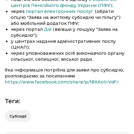
центрів Пенсійного фонду України (ПФУ);
через
портал електронних послуг
(обрати
опцію “Заява на житлову субсидію чи пільгу")
або мобільний додаток ПФУ;
через портал
Дія
(ввівши у пошуку “Заява на
субсидію”);
у центрах надання адміністративних послу
(ЦНАП);
через уповноважених осіб виконавчого органу
сільської, селищної, міської ради.
Яка інформація потрібна для заяви про субсидію,
розповідаємо за посиланням
https://www.facebook.com/share/p/1BXAotrVdF/
Теги
:
Субсидії