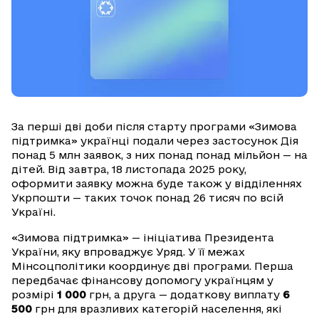
За перші дві доби після старту програми «Зимова
підтримка» українці подали через застосунок Дія
понад 5 млн заявок, з них понад понад мільйон — на
дітей. Від завтра, 18 листопада 2025 року,
оформити заявку можна буде також у відділеннях
Укрпошти — таких точок понад 26 тисяч по всій
Україні.
«Зимова підтримка» — ініціатива Президента
України, яку впроваджує Уряд. У її межах
Мінсоцполітики координує дві програми. Перша
передбачає фінансову допомогу українцям у
розмірі
1 000
грн, а друга — додаткову виплату
6
500
грн для вразливих категорій населення, які