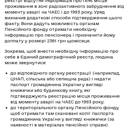
реєстрі відсутня інформація про їхнє місце
проживання в зоні радіоактивного забруднення від
моменту аварії на ЧАЕС і до 1993 року, Уряд
визначив додаткові способи підтвердження цього
факту. Вони дадуть можливість органам
Пенсійного фонду отримати необхідну
інформацію про пенсіонера і призначити йому
доплату у розмірі 2361 грн щомісяця.
Зокрема, щоб внести необхідну інформацію про
себе в Єдиний демографічний реєстр, людина
може звернутися:
до відповідного органу реєстрації (наприклад,
ЦНАП, сільська або селищна рада) і надати
паспорт громадянина України у вигляді
книжечки або будинкову книгу, які
підтверджують реєстрацію місця проживання
від моменту аварії на ЧАЕС до 1993 року;
до територіального органу Пенсійного фонду,
щоб отримати там скановані копії паспорта
громадянина України у вигляді книжечки (за
наявності в матеріалах пенсійної справи)