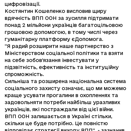
цифровізації.
Костянтин Кошеленко висловив щиру
вдячність ВПП ООН за зусилля підтримати
понад 2 мільйони українців багатоцільовою
грошовою допомогою, в тому числі через
гуманітарну платформу єДопомога.
“Я радий розширити наше партнерство з
Міністерством соціальної політики та взяти
на себе зобов’язання інвестувати у
підзвітність, ефективність та інституційну
спроможність.
Сильніша та розширена національна система
соціального захисту означає, що ми можемо
краще усувати прогалини в охопленнях та
задовольняти потреби найбільш уразливих
українців, які постраждали від цієї війни.
ВПП ООН залишається в Україні стільки,
скільки це буде потрібно. Це повністю
відповідає стратегії виходу ВПП”, - зазначив