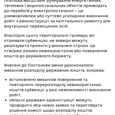
Оскільки масштабні руйнування енергетичних,
теплових і водопостачальних об’єктів призводять
до перебоїв у електропостачанні – це
унеможливлює або суттєво ускладнює виконання
робіт з реконструкції чи капітального ремонту для
внутрішньо переміщених осіб.
Внаслідок цього територіальні громади, які
отримали субвенцію, не завжди можуть
реалізувати проекти у визначені строки. Це
створює ризики невикористання або повернення
коштів до державного бюджету.
Внесені до Постанови зміни удосконалили
механізм розподілу державних коштів, зокрема:
встановлено механізм повернення та
повторного перерозподілу невикористаних
коштів субвенції у разі неможливості виконання
робіт;
обласні державні адміністрації можуть
проводити збір нових заявок та переглядати
рішення комісії щодо розподілу коштів;