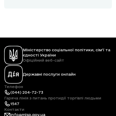
Маріуполя розповіла про участь у програмі
«єОселя»
Міністерство соціальної політики, сім'ї та
єдності України
Офіційний веб-сайт
Державні послуги онлайн
Телефон
(044) 204-72-73
Гаряча лінія з питань протидії торгівлі людьми
1547
Контакти
info@mlsp.gov.ua