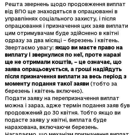
Решта звернень щодо продовження виплат
від ВПО ще знаходяться в опрацюванні в
управліннях соціального захисту, і після
опрацювання і призначення цих заяв виплати
цим отримувачам буде здійснено в квітні
одразу за два місяці – березень і квітень.
Звертаємо увагу:
якщо ви маєте право на
виплату і звернулися по неї, проте наразі
ще не отримали коштів, – це означає, що
заява опрацьовується, а гроші надійдуть
після призначення виплати за весь період з
моменту подання такої заяви
(тобто за
березень і квітень включно).
Подати заяву на перепризначення виплат
можна і зараз, адже термін подання заяв був
продовжений до 30 квітня
. Тобто якщо ви
подасте заяву у квітні, виплата буде
нарахована, включаючи березень.
Нагадаємо, що механізм призначення виплат