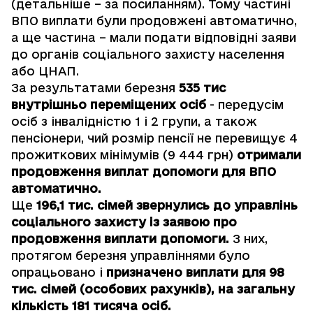
(детальніше –
за посиланням
). Тому частині
ВПО виплати були продовжені автоматично,
а ще частина – мали подати відповідні заяви
до органів соціального захисту населення
або ЦНАП.
За результатами березня
535 тис
внутрішньо переміщених осіб
- передусім
осіб з інвалідністю 1 і 2 групи, а також
пенсіонери, чий розмір пенсії не перевищує 4
прожиткових мінімумів (9 444 грн)
отримали
продовження виплат допомоги для ВПО
автоматично.
Ще
196,1 тис. сімей звернулись до управлінь
соціального захисту із заявою про
продовження виплати допомоги.
З них,
протягом березня управліннями було
опрацьовано і
призначено виплати для 98
тис. сімей (особових рахунків), на загальну
кількість 181 тисяча осіб.