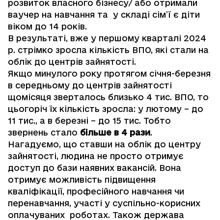
розвиток власного бізнесу/ або отримали
ваучер на навчання та у складі сім’ї є діти
віком до 14 років.
В результаті, вже у першому кварталі 2024
р. стрімко зросла кількість ВПО, які стали на
облік до центрів зайнятості.
Якщо минулого року протягом січня-березня
в середньому до центрів зайнятості
щомісяця зверталось близько 4 тис. ВПО, то
цьогоріч їх кількість зросла: у лютому – до
11 тис., а в березні – до 15 тис. Тобто
звернень стало
більше в 4 рази
.
Нагадуємо, що ставши на облік до центру
зайнятості, людина не просто отримує
доступ до бази наявних вакансій. Вона
отримує можливість підвищення
кваліфікації, професійного навчання чи
перенавчання, участі у суспільно-корисних
оплачуваних роботах. Також держава