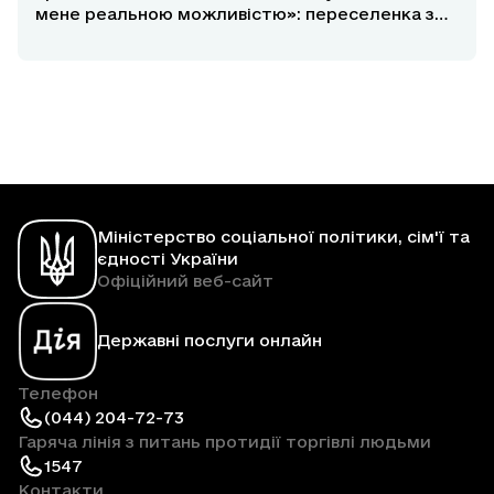
мене реальною можливістю»: переселенка з
Маріуполя розповіла про участь у програмі
«єОселя»
Міністерство соціальної політики, сім'ї та
єдності України
Офіційний веб-сайт
Державні послуги онлайн
Телефон
(044) 204-72-73
Гаряча лінія з питань протидії торгівлі людьми
1547
Контакти