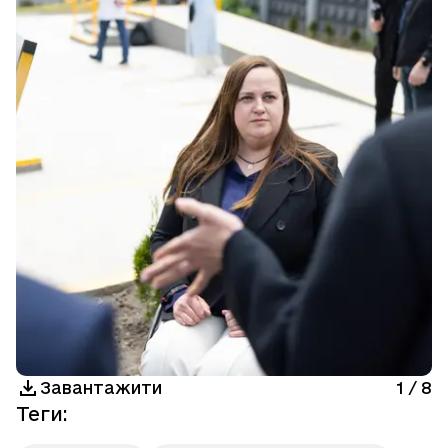
Завантажити
1
/
8
Теги
: