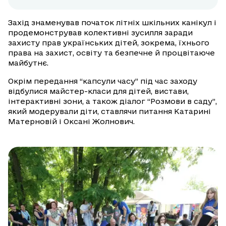
Захід знаменував початок літніх шкільних канікул і
продемонстрував колективні зусилля заради
захисту прав українських дітей, зокрема, їхнього
права на захист, освіту та безпечне й процвітаюче
майбутнє.
Окрім передання “капсули часу” під час заходу
відбулися майстер-класи для дітей, вистави,
інтерактивні зони, а також діалог “Розмови в саду”,
який модерували діти, ставлячи питання Катарині
Матерновій і Оксані Жолнович.