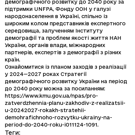
демографічного розвитку до 2040 року за
підтримки UNFPA, Фонду ООН у галузі
народонаселення в Україні, спільно із
широким колом представників експертного
середовища, залученням Інституту
демографії та проблем якості життя НАН
України, органів влади, міжнародних
партнерів, експертів з демографії з різних
країн.
Ознайомитися із планом заходів з реалізації
у 2024—2027 роках Стратегії
демографічного розвитку України на період
до 2040 року можна за посиланням:
https://www.kmu.gov.ua/npas/pro-
zatverdzhennia-planu-zakhodiv-z-realizatsii-
u-20242027-rokakh-stratehii-
demohrafichnoho-rozvytku-ukrainy-na-
period-do-2040-roku-i011124-1091
.
Теги
: