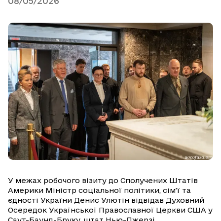
08/05/2026
У межах робочого візиту до Сполучених Штатів
Америки Міністр соціальної політики, сім’ї та
єдності України Денис Улютін відвідав Духовний
Осередок Української Православної Церкви США у
Саут-Баунд-Бруку, штат Нью-Джерзі.