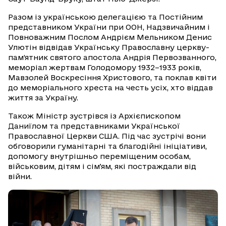
Разом із українською делегацією та Постійним
представником України при ООН, Надзвичайним і
Повноважним Послом Андрієм Мельником Денис
Улютін відвідав Українську Православну церкву-
пам’ятник святого апостола Андрія Первозванного,
меморіал жертвам Голодомору 1932–1933 років,
Мавзолей Воскресіння Христового, та поклав квіти
до меморіального хреста на честь усіх, хто віддав
життя за Україну.
Також Міністр зустрівся із Архієпископом
Даниїлом та представниками Української
Православної Церкви США. Під час зустрічі вони
обговорили гуманітарні та благодійні ініціативи,
допомогу внутрішньо переміщеним особам,
військовим, дітям і сімʼям, які постраждали від
війни.