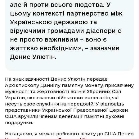
але й проти всього людства. У
цьому контексті партнерство між
Українською державою та
віруючими громадами діаспори є
не просто важливим – воно є
життєво необхідним», – зазначив
Денис Улютін.
На знак вдячності Денис Улютін передав
Архієпископу Даниїлу пам’ятну монету, присвячену
мужності та жертовності воїнів Збройних Сил
України, включаючи військових капеланів, які
несуть своє служіння на передовій. У відповідь
представники Української Православної Церкви
США вручили членам делегації пам’ятні духовні
подарунки.
Нагадаємо, у межах робочого візиту до США Денис