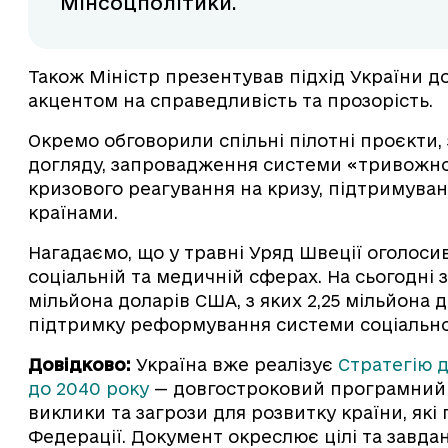
Мінсоцполітики.
Також Міністр презентував підхід України д
акцентом на справедливість та прозорість.
Окремо обговорили спільні пілотні проєкти
догляду, запровадження системи «тривожно
кризового реагування на кризу, підтримува
країнами.
Нагадаємо, що у травні Уряд Швеції оголос
соціальній та медичній сферах. На сьогодні 
мільйона доларів США, з яких 2,25 мільйона
підтримку реформування системи соціально
Довідково:
Україна вже реалізує
Стратегію 
до 2040 року
— довгостроковий програмний 
виклики та загрози для розвитку країни, які
Федерації. Документ окреслює цілі та завда