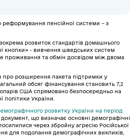
о реформування пенсійної системи – з
, зокрема розвиток стандартів домашнього
ї кнопки» - вивчення шведських систем
не проживання та обмін досвідом між двома
ив про розширення пакета підтримки у
загальний обсяг фінансування становить 7,2
 доларів США спрямовано безпосередньо на
ї політики України.
демографічного розвитку України на період
документ, що визначає основні демографічні
 посилилися через збройну агресію Російської
ння для подолання демографічних викликів,