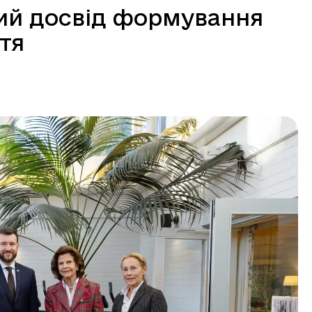
ий досвід формування
тя