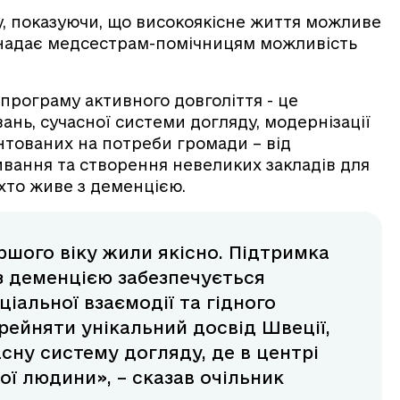
, показуючи, що високоякісне життя можливе
д надає медсестрам-помічницям можливість
програму активного довголіття - це
ань, сучасної системи догляду, модернізації
єнтованих на потреби громади – від
вання та створення невеликих закладів для
хто живе з деменцією.
ршого віку жили якісно. Підтримка
із деменцією забезпечується
іальної взаємодії та гідного
рейняти унікальний досвід Швеції,
сну систему догляду, де в центрі
ної людини», – сказав очільник