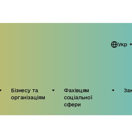
Укр
Бізнесу та
Фахівцям
За
організаціям
соціальної
сфери