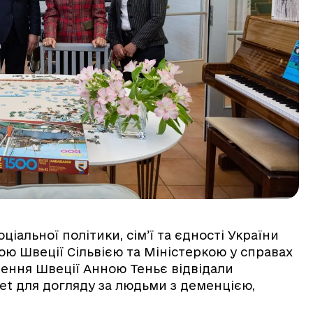
ціальної політики, сім’ї та єдності України
ою Швеції Сільвією та Міністеркою у справах
чення Швеції Анною Теньє відвідали
met для догляду за людьми з деменцією,