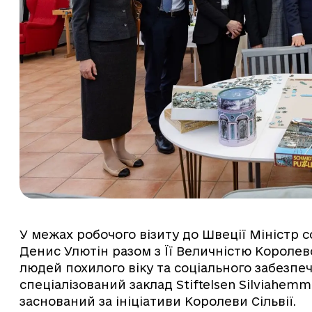
У межах робочого візиту до Швеції Міністр со
Денис Улютін разом з Її Величністю Королев
людей похилого віку та соціального забезпе
спеціалізований заклад Stiftelsen Silviahem
заснований за ініціативи Королеви Сільвії.