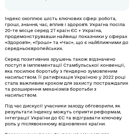
Індекс охоплює шість ключових сфер: робота,
гроші, знання, час, вплив і здоров’я. Україна посіла
20-те місце серед 27 країн ЄС + Україна,
продемонструвавши найвищі показники у сферах
«Здоров’я», «Гроші» та «Час», що є найближчими до
середньоєвропейських.
Серед позитивних зрушень також відзначено
поступ в імплементації Стамбульської конвенції,
яка посилює боротьбу з ґендерно зумовленим
насильством. Її ратифікація Україною у 2022 році
стала важливим кроком для захисту постраждалих
та розширення механізмів боротьби з
насильством.
Під час дискусії учасники заходу обговорили, як
результати Індексу можуть сприяти реформам,
інтеграції України до ЄС та відігравати ключову
роль у післявоєнному відновленні країни.