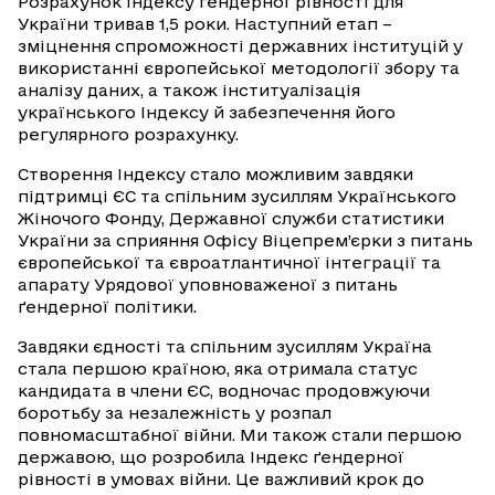
Розрахунок індексу ґендерної рівності для
України тривав 1,5 роки. Наступний етап –
зміцнення спроможності державних інституцій у
використанні європейської методології збору та
аналізу даних, а також інституалізація
українського Індексу й забезпечення його
регулярного розрахунку.
Створення Індексу стало можливим завдяки
підтримці ЄС та спільним зусиллям Українського
Жіночого Фонду, Державної служби статистики
України за сприяння Офісу Віцепрем’єрки з питань
європейської та євроатлантичної інтеграції та
апарату Урядової уповноваженої з питань
ґендерної політики.
Завдяки єдності та спільним зусиллям Україна
стала першою країною, яка отримала статус
кандидата в члени ЄС, водночас продовжуючи
боротьбу за незалежність у розпал
повномасштабної війни. Ми також стали першою
державою, що розробила Індекс ґендерної
рівності в умовах війни. Це важливий крок до