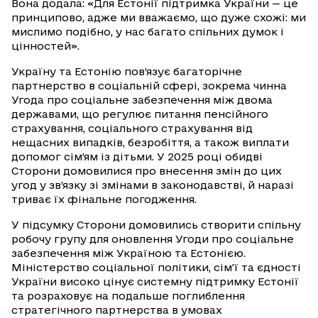
Вона додала: «Для Естонії підтримка України — це
принципово, адже ми вважаємо, що дуже схожі: ми
мислимо подібно, у нас багато спільних думок і
цінностей».
Україну та Естонію пов’язує багаторічне
партнерство в соціальній сфері, зокрема чинна
Угода про соціальне забезпечення між двома
державами, що регулює питання пенсійного
страхування, соціального страхування від
нещасних випадків, безробіття, а також виплати
допомог сім’ям із дітьми. У 2025 році обидві
Сторони домовилися про внесення змін до цих
угод у зв’язку зі змінами в законодавстві, й наразі
триває їх фінальне погодження.
У підсумку Сторони домовились створити спільну
робочу групу для оновлення Угоди про соціальне
забезпечення між Україною та Естонією.
Міністерство соціальної політики, сім'ї та єдності
України високо цінує системну підтримку Естонії
та розраховує на подальше поглиблення
стратегічного партнерства в умовах