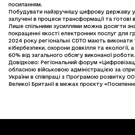
посиланням
.
Побудувати найзручнішу цифрову державу у с
залучені в процеси трансформації та готові 
Лише спільними зусиллями можна досягти знач
покращенні якості електронних послуг для г
2024 року регіональні CDTO мають виконати 
кібербезпеки, охорони довкілля та екології, 
60% від загального обсягу виконаної роботи
Довідково: Регіональний форум «Цифровізаці
обласною військовою адміністрацією за спр
України в співпраці з Програмою розвитку ОО
Великої Британії в межах проєкту «Посилення