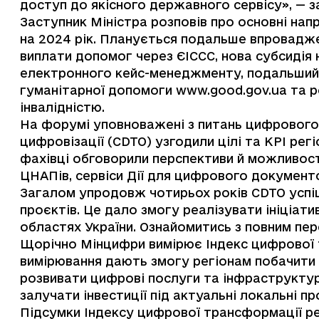
доступ до якісного державного сервісу», — 
Заступник Міністра розповів про основні нап
на 2024 рік. Планується подальше впровадж
виплати допомог через ЄІССС, нова субсидія
електронного кейс-менеджменту, подальший 
гуманітарної допомоги www.good.gov.ua та ро
інвалідністю.
На форумі уповноважені з питань цифрового
цифровізації (CDTO) узгодили цілі та KPI регі
фахівці обговорили перспективи й можливості
ЦНАПів, сервіси Дії для цифрового документо
Загалом упродовж чотирьох років CDTO успі
проєктів. Це дало змогу реалізувати ініціатив
областях України. Ознайомитись з повним пе
Щорічно Мінцифри вимірює Індекс цифрової т
вимірювання дають змогу регіонам побачити си
розвивати цифрові послуги та інфраструктуру,
залучати інвестиції під актуальні локальні п
Підсумки Індексу цифрової трансформації ре