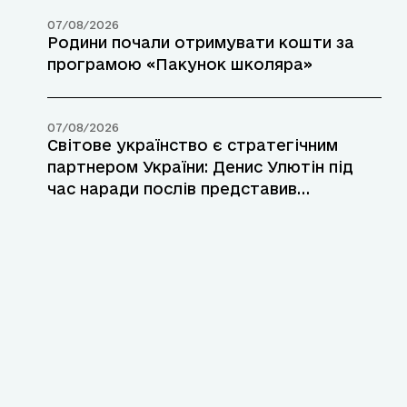
07/08/2026
Родини почали отримувати кошти за
програмою «Пакунок школяра»
07/08/2026
Світове українство є стратегічним
партнером України: Денис Улютін під
час наради послів представив
інструменти підтримки українців за
кордоном