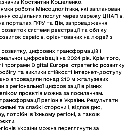
зазначив Костянтин Кошеленко.
рямки роботи Мінсоцполітики, які заплановані
ення соціальних послуг через мережу ЦНАПів,
 на порталах ПФУ та Дія, запровадження
розвиток системи реєстрації та обліку
звиток сервісів, орієнтованих на людей з
 розвитку, цифрових трансформацій і
ональної цифровізації на 2024 рік. Крім того,
 програми Digital Europe, стратегію розвитку
обігу та виклики стійкості інтернет-доступу.
шно впровадили понад 210 міжгалузевих
и з регіональної цифровізації в різних
реліком проєктів можна за
посиланням.
рансформації регіонів України. Результати
льні та слабкі сторони і, відповідно,
 потрібні в їхньому регіоні, а також
роєкти.
гіонів України можна переглянути за