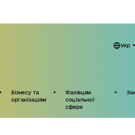
Укр
Бізнесу та
Фахівцям
За
організаціям
соціальної
сфери