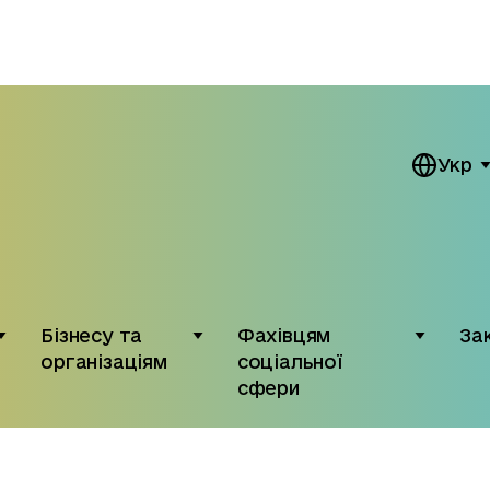
Укр
Бізнесу та
Фахівцям
За
організаціям
соціальної
сфери