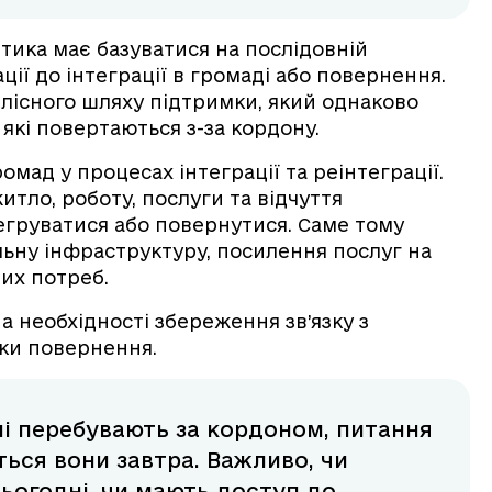
тика має базуватися на послідовній
ції до інтеграції в громаді або повернення.
ілісного шляху підтримки, який однаково
 які повертаються з-за кордону.
омад у процесах інтеграції та реінтеграції.
тло, роботу, послуги та відчуття
егруватися або повернутися. Саме тому
льну інфраструктуру, посилення послуг на
них потреб.
на необхідності збереження зв’язку з
ики повернення.
дні перебувають за кордоном, питання
ться вони завтра. Важливо, чи
сьогодні, чи мають доступ до