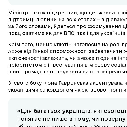
Міністр також підкреслив, що державна полі
підтримці людини на всіх етапах – від евакуа
За його словами, йдеться про формування ц
працюватиме як для ВПО, так і для українців,
Крім того, Денис Улютін наголосив на ролі гр
Адже від їхньої спроможності забезпечити жи
включеності залежить, чи зможе людина інт
пріоритетом є інвестування в місцеву соціа
рівні громад та планування на основі реаль
Зі свого боку Ілона Гавронська акцентувала 
українцями за кордоном як складової політ
«Для багатьох українців, які сього
полягає не лише в тому, чи поверну
зберігають вони зв’язок з Україною 