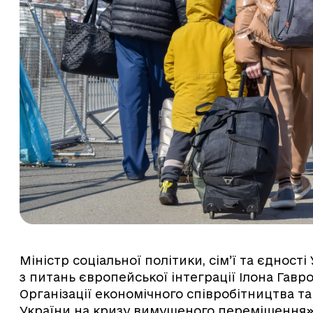
Міністр соціальної політики, сім’ї та єдност
з питань європейської інтеграції Ілона Гавро
Організації економічного співробітництва та
України на кризу вимушеного переміщення»