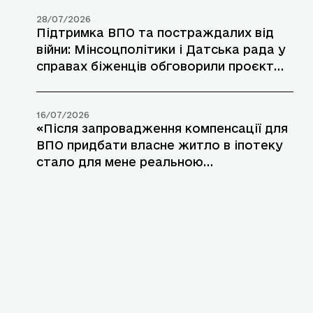
28/07/2026
Підтримка ВПО та постраждалих від
війни: Мінсоцполітики і Датська рада у
справах біженців обговорили проєкт
допомоги у прифронтових районах
16/07/2026
«Після запровадження компенсації для
ВПО придбати власне житло в іпотеку
стало для мене реальною
можливістю»: переселенка з Маріуполя
розповіла про участь у програмі
«єОселя»