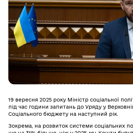
19 вересня 2025 року Міністр соціальної полі
під час години запитань до Уряду у Верховн
Соціального бюджету на наступний рік.
Зокрема, на розвиток системи соціальних пос
що на 31% більше, ніж у 2025-му. Кошти будут