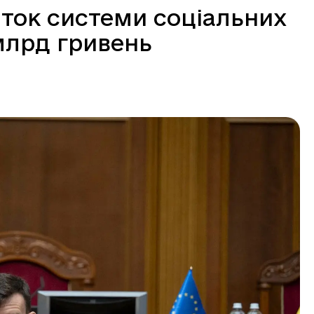
иток системи соціальних
млрд гривень