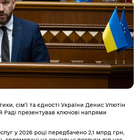
тики, сім’ї та єдності України Денис Улютін
ій Раді презентував ключові напрями
луг у 2026 році передбачено 2,1 млрд грн,
ь спрямовані на соціальні послуги під час