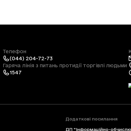
Телефон
(044) 204-72-73
Гаряча лінія з питань протидії торгівлі людьми
1547
Додаткові посилання
ДП "Інформаційно-обчислюв