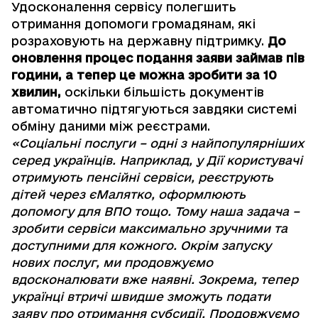
Удосконалення сервісу полегшить
отримання допомоги громадянам, які
розраховують на державну підтримку.
До
оновлення процес подання заяви займав пів
години, а тепер це можна зробити за 10
хвилин,
оскільки більшість документів
автоматично підтягуються завдяки системі
обміну даними між реєстрами.
«Соціальні послуги – одні з найпопулярніших
серед українців. Наприклад, у Дії користувачі
отримують пенсійні сервіси, реєструють
дітей через єМалятко, оформлюють
допомогу для ВПО тощо. Тому наша задача –
зробити сервіси максимально зручними та
доступними для кожного. Окрім запуску
нових послуг, ми продовжуємо
вдосконалювати вже наявні. Зокрема, тепер
українці втричі швидше зможуть подати
заяву про отримання субсидії. Продовжуємо