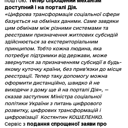
поштою.
Тепер спрощений механізм
доступний і на порталі Дія.
«Цифрова трансформація соціальної сфери
базується на обмінах даними. Саме завдяки
цим обмінам між різними системами та
реєстрами призначення житлових субсидій
здійснюється за екстериторіальним
принципом. Тобто кожна людина, яка
потребує підтримки від держави, може
звернутися за призначенням субсидії в будь-
якому куточку країни, без прив’язки до місця
реєстрації. Тепер таку допомогу можна
оформити дистанційно, швидко й не
виходячи з дому ще й на порталі Дія», —
сказав заступник Міністра соціальної
політики України з питань цифрового
розвитку, цифрових трансформацій і
цифровізації Костянтин КОШЕЛЕНКО.
Сервіс з
подання спрощеної заяви про