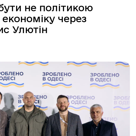
бути не політикою
в економіку через
ис Улютін