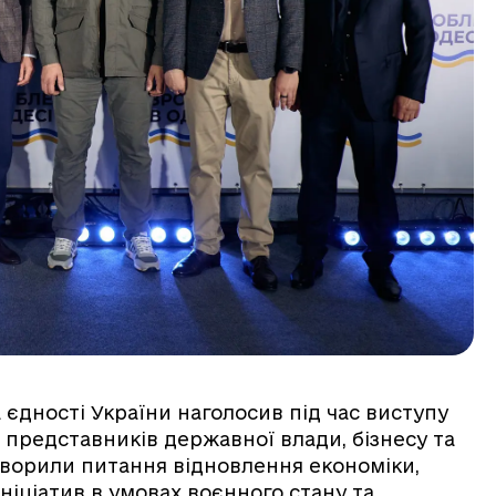
та єдності України наголосив під час виступу
в представників державної влади, бізнесу та
оворили питання відновлення економіки,
ініціатив в умовах воєнного стану та