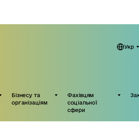
Укр
Бізнесу та
Фахівцям
За
організаціям
соціальної
сфери