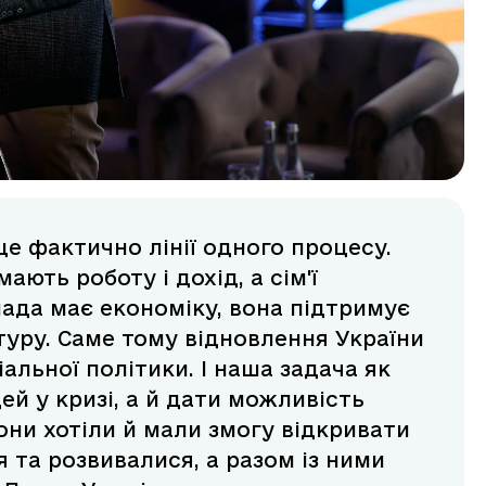
 це фактично лінії одного процесу.
ають роботу і дохід, а сім'ї
ада має економіку, вона підтримує
туру. Саме тому відновлення України
альної політики. І наша задача як
й у кризі, а й дати можливість
вони хотіли й мали змогу відкривати
я та розвивалися, а разом із ними