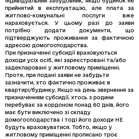
індивідуальний забудовник, якщо будинок не
прийнятий в експлуатацію, але плата за
житлово-комунальні послуги вже
нараховується. У цьому разі до заяви
потрібно додати документи, що
підтверджують проживання за фактичною
адресою домогосподарства.
При призначенні субсидії враховуються
доходи усіх осіб, які зареєстровані та/або
задекларовані у житловому приміщенні.
Проте, при подані заяви не забудьте
зазначити, хто фактично проживає в
квартирі/будинку. Якщо на день звернення за
призначенням субсидії, хтось з родини
перебуває за кордоном понад 60 днів, його
має бути виключено зі складу
домогосподарства і тоді його доходи НЕ
будуть враховуватися. Тобто, якщо у
житловому приміщенні прописано троє