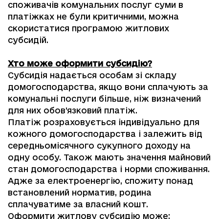
споживачів комунальних послуг суми в
платіжках не були критичними, можна
скористатися програмою житлових
субсидій.
Хто може оформити субсидію?
Субсидія надається особам зі складу
домогосподарства, якщо вони сплачують за
комунальні послуги більше, ніж визначений
для них обов’язковий платіж.
Платіж розраховується індивідуально для
кожного домогосподарства і залежить від
середньомісячного сукупного доходу на
одну особу. Також мають значення
майновий
стан домогосподарства
і норми споживання.
Адже за електроенергію, спожиту понад
встановлений норматив, родина
сплачуватиме за власний кошт.
Оформити житлову субсидію може: