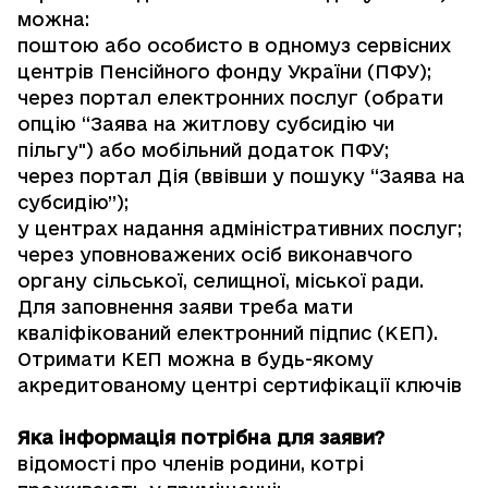
можна:
поштою або особисто в одному
з сервісних
центрів Пенсійного фонду України (ПФУ)
;
через
портал електронних послуг
(обрати
опцію “Заява на житлову субсидію чи
пільгу") або мобільний додаток ПФУ;
через портал
Дія
(ввівши у пошуку “Заява на
субсидію”);
у центрах надання адміністративних послуг;
через уповноважених осіб виконавчого
органу сільської, селищної, міської ради.
Для заповнення заяви треба мати
кваліфікований електронний підпис (КЕП).
Отримати КЕП можна в будь-якому
акредитованому центрі
сертифікації ключів
Яка інформація потрібна для заяви?
відомості про членів родини, котрі