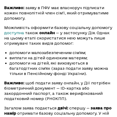
Важливо:
заяву в ПФУ має власноруч підписати
кожен повнолітній член сім’ї, який отримуватиме
допомогу.
Можливість оформити базову соціальну допомогу
доступна
також
онлайн
— у застосунку Дія. Однак
на цьому етапі скористатися нею можуть лише
отримувачі таких видів допомог:
допомоги малозабезпеченим сім'ям;
виплати на дітей одиноким матерям;
допомоги на дітей, які виховуються в
багатодітних сім’ях (зараз подати заяву можна
тільки в Пенсійному фонді України).
Важливо:
щоб подати заяву онлайн, у Дії потрібен
біометричний документ — ID-картка або
закордонний паспорт, а також верифікований
податковий номер (РНОКПП).
Загалом заява подається
двічі:
спершу —
заява про
намір
отримати базову соціальну допомогу. У ній