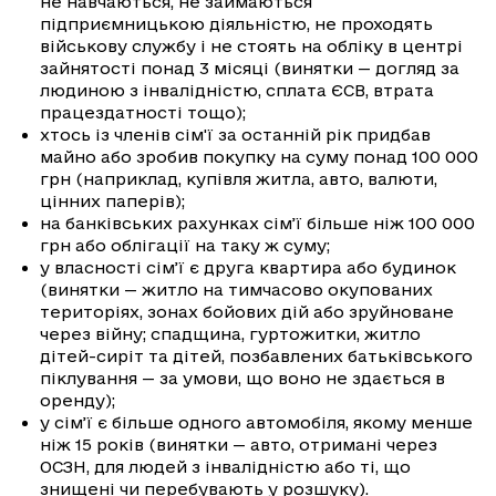
не навчаються, не займаються
підприємницькою діяльністю, не проходять
військову службу і не стоять на обліку в центрі
зайнятості понад 3 місяці (винятки — догляд за
людиною з інвалідністю, сплата ЄСВ, втрата
працездатності тощо);
хтось із членів сім'ї за останній рік придбав
майно або зробив покупку на суму понад 100 000
грн (наприклад, купівля житла, авто, валюти,
цінних паперів);
на банківських рахунках сім’ї більше ніж 100 000
грн або облігації на таку ж суму;
у власності сім’ї є друга квартира або будинок
(винятки — житло на тимчасово окупованих
територіях, зонах бойових дій або зруйноване
через війну; спадщина, гуртожитки, житло
дітей-сиріт та дітей, позбавлених батьківського
піклування — за умови, що воно не здається в
оренду);
у сім’ї є більше одного автомобіля, якому менше
ніж 15 років (винятки — авто, отримані через
ОСЗН, для людей з інвалідністю або ті, що
знищені чи перебувають у розшуку).