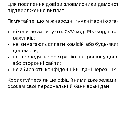
Для посилення довіри зловмисники демонст
підтвердження виплат.
Памʼятайте, що міжнародні гуманітарні орган
ніколи не запитують CVV-код, PIN-код, паро
рахунків;
не вимагають сплати комісій або будь-яки
допомоги;
не проводять реєстрацію на грошову допо
або сторонні сайти;
не збирають конфіденційні дані через TikTo
Користуйтеся лише офіційними джерелами і
особам свої персональні й банківські дані.