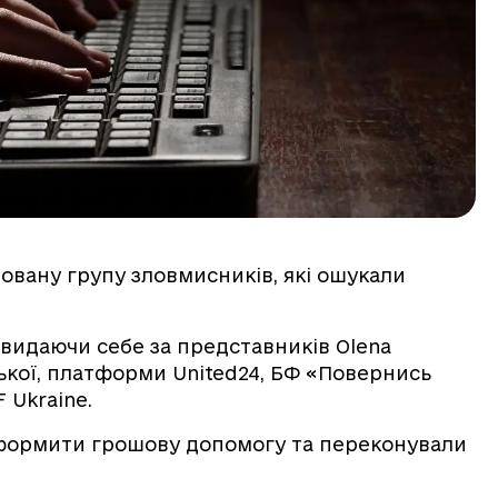
зовану групу зловмисників, які ошукали
 видаючи себе за представників Olena
ської, платформи United24, БФ «Повернись
 Ukraine.
оформити грошову допомогу та переконували