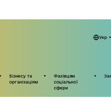
Укр
Бізнесу та
Фахівцям
За
організаціям
соціальної
сфери