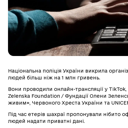
Національна поліція України викрила органі
людей більш ніж на 1 млн гривень.
Вони проводили онлайн-трансляції у TikTok,
Zelenska Foundation / Фундації Олени Зелен
живим», Червоного Хреста України та UNICEF
Під час етерів шахраї пропонували нібито 
людей надати приватні дані.