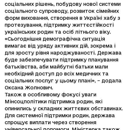
соціальних рішень, побудову нової системи
соціального супроводу, розвиток сімейних
форм виховання, створення в Україні хабу з
протезування, підтримку життєстійкості
українських родин та осіб літнього віку.
«Сьогоднішня демографічна ситуація
вимагає від уряду активних дій, зокрема і
для зросту рівня народжуваності. Держава
буде забезпечувати підтримку планування
батьківства, аби майбутні батьки мали
необхідний доступ до всіх медичних та
соціальних послуг у цьому плані», – додала
Оксана Жолнович.
Також в особливому фокусі уваги
Мінсоцполітики підтримка родин, які
опинились у складних життєвих обставинах.
Для системної підтримки родин, держава
спрощує виплати через створення
універсальної допомоги. Міністерка також