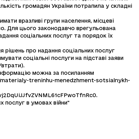
лькість громадян України потрапила у складні
имати вразливі групи населення, місцеві
ово. Для цього законодавчо врегульована
дання соціальних послуг та порядок їх
я рішень про надання соціальних послуг
мувати соціальні послуги на підставі заяви
/втрати).
 інформацію можна за посиланням
/materialy-treninhu-menedzhment-sotsialnykh-
vj2DqUiJJfvZVNML61cFPwoTfnRc0
.
 послуг в умовах війни"