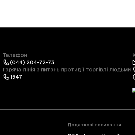
Телефон
(044) 204-72-73
Гаряча лінія з питань протидії торгівлі людьми
1547
Додаткові посилання