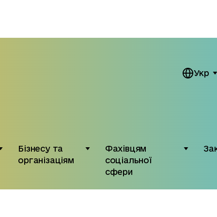
Укр
Бізнесу та
Фахівцям
За
організаціям
соціальної
сфери