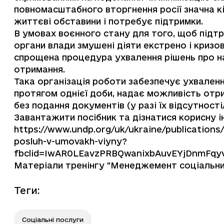
повномасштабного вторгнення росії значна кі
життєві обставини і потребує підтримки.
В умовах воєнного стану для того, щоб підтр
органи влади змушені діяти екстрено і криз
спрощена процедура ухвалення рішень про на
отримання.
Така організація роботи забезпечує ухваленн
протягом однієї доби, надає можливість отри
без подання документів (у разі їх відсутності
Завантажити посібник та дізнатися корисну
https://www.undp.org/uk/ukraine/publications
posluh-v-umovakh-viyny?
fbclid=IwAR0LEavzPRBQwanixbAuvEYjDnmFqy
Матеріали тренінгу "Менеджемент соціальних
Теги
:
Соціальні послуги