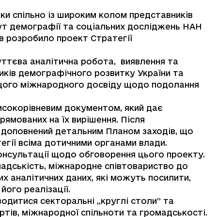
.
ки спільно із широким колом представників
ут демографії та соціальних досліджень НАН
ів розробило проект Стратегії
ттєва аналітична робота, виявлення та
ників демографічного розвитку України та
ащого міжнародного досвіду щодо подолання
високорівневим документом, який дає
прямованих на їх вирішення. Після
 доповнений детальним Планом заходів, що
егії всіма дотичними органами влади.
консультації щодо обговорення цього проекту.
мадськість, міжнародне співтовариство до
х аналітичних даних, які можуть посилити,
його реалізації.
одитися секторальні „круглі столи” та
тів, міжнародної спільноти та громадськості.