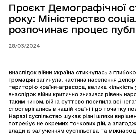
Проєкт Демографічної ст
року: Міністерство соці
розпочинає процес публ
28/03/2024
Внаслідок війни Україна стикнулась з глибок
громадян загинула, частина населення депо
територію країни-агресора, велика кількість 
внаслідок війни критично знизився рівень на
Таким чином, війна суттєво посилила всі негат
спостерігались в нашій країні і до початку 
Наразі суспільство шукає різні шляхи вирішен
потребує не окремих точкових дій, а злагодж
влади із залученням суспільства та міжнарод