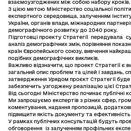
взаємоузгоджених між собою набору кроків
З цією метою Міністерство соціальної політи
експертного середовища, залученням Інстит
України, органів влади, міжнародних партнер
демографічного розвитку до 2040 року.
Підготовці проекту Стратегії передувала су
аналіз демографічних змін, порівняння показ
країн Європейського союзу, вивчення найкр
подібних демографічних викликів.
Важливо відзначити, що проект Стратегії є 
загальний опис проблем та цілей і завдань, с
затвердження Урядом проєкт Стратегії буде
забезпечить узгоджену реалізацію цієї Страт
Від сьогодні Міністерство починає публічні 
Ми запрошуємо експертів з різних сфер, гро
коментування, надання пропозицій, додаткови
підвищити якість документу та ефективність 
У рамках публічних консультацій будуть пров
обговорення із залученням профільних експер