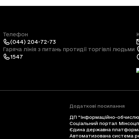
Телефон
(044) 204-72-73
Гаряча лінія з питань протидії торгівлі людьми
1547
Додаткові посилання
ДП "Інформаційно-обчислюв
Соціальний портал Мінсоц
Єдина державна платформа 
Автоматизована система ре