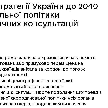
ратегії України до 2040
альної політики
ічних консультацій
ою демографічною кризою: значна кількість
ртована або примусово переміщена на
українців виїхала за кордон, до того ж
роджуваності.
ивні демографічні тенденції, які
повномасштабного вторгнення.
ня цієї ситуації. Проте подолання цих трендів
еної скоординованої політики усіх органів
них партнерів, з подальшим визначення