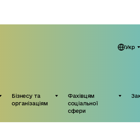
Укр
Бізнесу та
Фахівцям
За
організаціям
соціальної
сфери