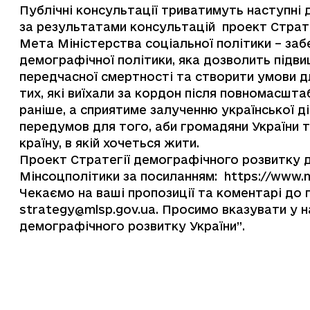
Публічні консультації триватимуть наступні 
за результатами консультацій проект Страте
Мета Міністерства соціальної політики – заб
демографічної політики, яка дозволить підв
передчасної смертності та створити умови дл
тих, які виїхали за кордон після повномасшта
раніше, а сприятиме залученню української д
передумов для того, аби громадяни України та
країну, в якій хочеться жити.
Проект Стратегії демографічного розвитку д
Мінсоцполітики за посиланням:
https://www.
Чекаємо на ваші пропозиції та коментарі до 
strategy@mlsp.gov.ua
. Просимо вказувати у н
демографічного розвитку України”.