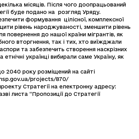
декілька місяців. Після чого доопрацьований
гії буде подано на розгляд Уряду.
езпечити формування цілісної, комплексної
ищити рівень народжуваності, зменшити рівень
я повернення до нашої країни мігрантів, як
бного вторгнення, так і тих, хто виїжджали
іаспори та забезпечить створення наскрізних
 етнічні українці вибирали саме Україну, як
о 2040 року розміщений на сайті
msp.gov.ua/projects/870/
проекту Стратегії на електронну адресу:
азві листа “Пропозиції до Стратегії