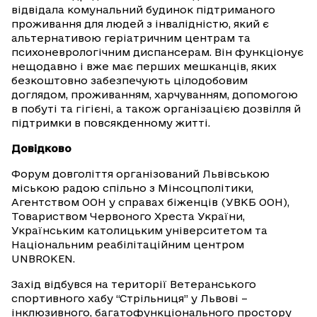
відвідала комунальний будинок підтриманого
проживання для людей з інвалідністю, який є
альтернативою геріатричним центрам та
психоневрологічним диспансерам. Він функціонує
нещодавно і вже має перших мешканців, яких
безкоштовно забезпечують цілодобовим
доглядом, проживанням, харчуванням, допомогою
в побуті та гігієні, а також організацією дозвілля й
підтримки в повсякденному житті.
Довідково
Форум довголіття організований Львівською
міською радою спільно з Мінсоцполітики,
Агентством ООН у справах біженців (УВКБ ООН),
Товариством Червоного Хреста України,
Українським католицьким університетом та
Національним реабілітаційним центром
UNBROKEN.
Захід відбувся на території Ветеранського
спортивного хабу “Стрільниця” у Львові –
інклюзивного, багатофункціонального простору