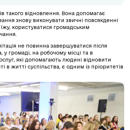
ів такого відновлення. Вона допомагає
вання знову виконувати звичні повсякденні
и їжу, користуватися громадським
чання.
ітація не повинна завершуватися після
 у громаді, на робочому місці та в
ослуг, які допомагають людині відновити
і в житті суспільства, є одним із пріоритетів