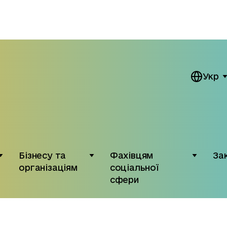
Укр
Бізнесу та
Фахівцям
За
організаціям
соціальної
сфери