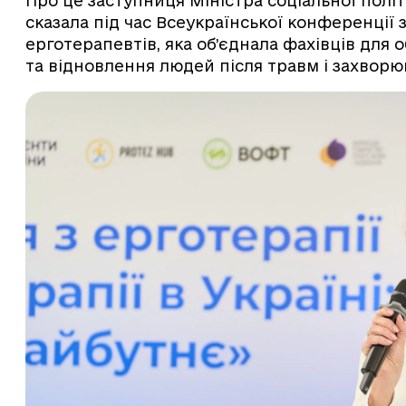
Про це заступниця Міністра соціальної політи
сказала під час Всеукраїнської конференції 
ерготерапевтів, яка об’єднала фахівців для о
та відновлення людей після травм і захворю