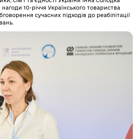
ки, сім’ї та єдності України Інна Солодка
з нагоди 10-річчя Українського товариства
бговорення сучасних підходів до реабілітації
вань.