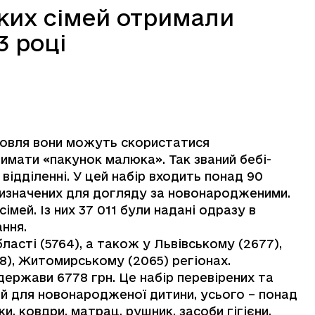
ьких сімей отримали
3 році
мовля вони можуть скористатися
мати «пакунок малюка». Так званий бебі-
ідділенні. У цей набір входить понад 90
призначених для догляду за новонародженими.
сімей. Із них 37 011 були надані одразу в
ання.
ласті (5764), а також у Львівському (2677),
8), Житомирському (2065) регіонах.
держави 6778 грн. Це набір перевірених та
ей для новонародженої дитини, усього – понад
и, ковдри, матрац, рушник, засоби гігієни,