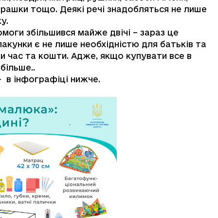
іграшки тощо. Деякі речі знадобляться не лише
ку.
омоги збільшився майже двічі – зараз це
пакунки є не лише необхідністю для батьків та
 час та кошти. Адже, якщо купувати все в
більше..
 в інфографіці нижче.