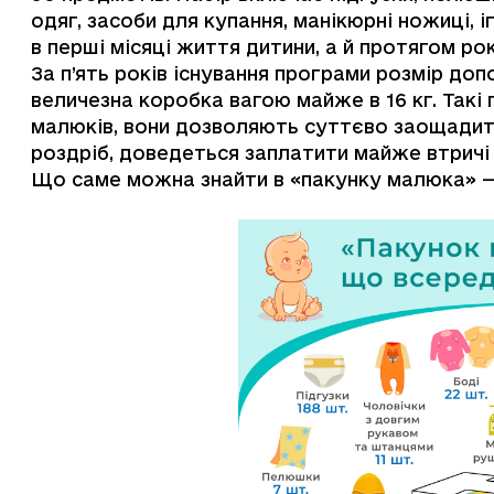
одяг, засоби для купання, манікюрні ножиці, 
в перші місяці життя дитини, а й протягом ро
За п’ять років існування програми розмір доп
величезна коробка вагою майже в 16 кг. Такі 
малюків, вони дозволяють суттєво заощадити
роздріб, доведеться заплатити майже втричі 
Що саме можна знайти в «пакунку малюка» —