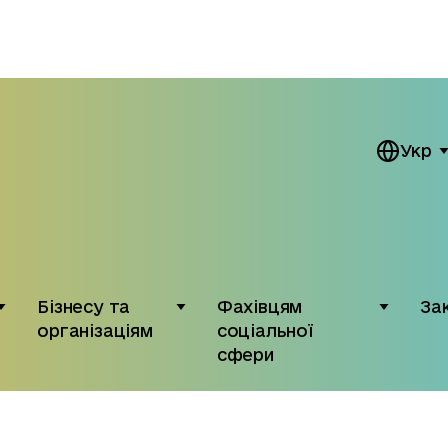
Укр
Бізнесу та
Фахівцям
За
організаціям
соціальної
сфери