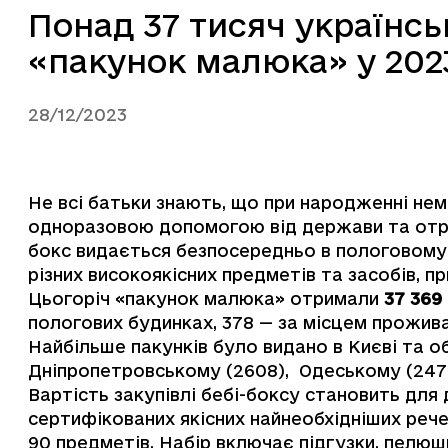
Понад 37 тисяч українс
«пакунок малюка» у 202
28/12/2023
Не всі батьки знають, що при народженні не
одноразовою допомогою від держави та отри
бокс видається безпосередньо в пологовому в
різних високоякісних предметів та засобів, 
Цьогоріч «пакунок малюка» отримали
37 369
пологових будинках, 378 — за місцем прожив
Найбільше пакунків було видано в Києві та об
Дніпропетровському (2608), Одеському (247
Вартість закупівлі бебі-боксу становить для 
сертифікованих якісних найнеобхідніших реч
90 предметів. Набір включає підгузки, пелюшк